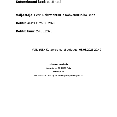
Kutseeksami keel:
eesti keel
Väljastaja:
Eesti Rahvatantsu ja Rahvamuusika Selts
Kehtib alates:
25.05.2023
Kehtib kuni:
24.05.2028
Väljatrükk Kutseregistrist seisuga: 08.08.2026 22:49
Sihtasutus Kutsekoda
Mustamäe tee 16, 10617 Tallinn
Kutseregister
Tel: +372 679 1704 | E-post:
kutseregister@kutseregister.ee