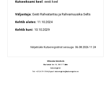
Kutseeksami keel:
eesti keel
Väljastaja:
Eesti Rahvatantsu ja Rahvamuusika Selts
Kehtib alates:
11.10.2024
Kehtib kuni:
10.10.2029
Väljatrükk Kutseregistrist seisuga: 06.08.2026 11:24
Sihtasutus Kutsekoda
Mustamäe tee 16, 10617 Tallinn
Kutseregister
Tel: +372 679 1704 | E-post:
kutseregister@kutseregister.ee