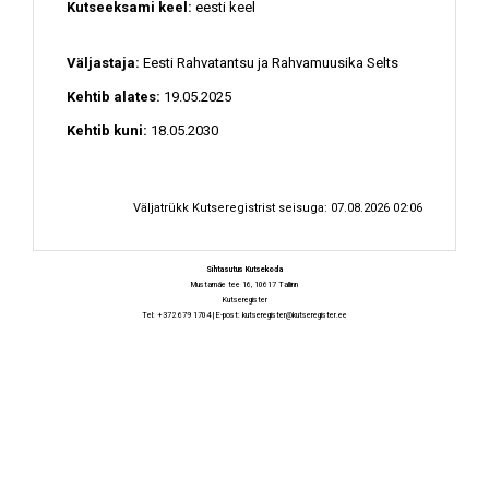
Kutseeksami keel:
eesti keel
Väljastaja:
Eesti Rahvatantsu ja Rahvamuusika Selts
Kehtib alates:
19.05.2025
Kehtib kuni:
18.05.2030
Väljatrükk Kutseregistrist seisuga: 07.08.2026 02:06
Sihtasutus Kutsekoda
Mustamäe tee 16, 10617 Tallinn
Kutseregister
Tel: +372 679 1704 | E-post:
kutseregister@kutseregister.ee