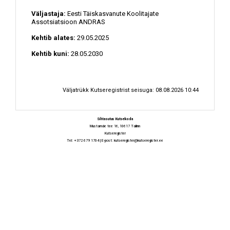
Väljastaja:
Eesti Täiskasvanute Koolitajate
Assotsiatsioon ANDRAS
Kehtib alates:
29.05.2025
Kehtib kuni:
28.05.2030
Väljatrükk Kutseregistrist seisuga: 08.08.2026 10:44
Sihtasutus Kutsekoda
Mustamäe tee 16, 10617 Tallinn
Kutseregister
Tel: +372 679 1704 | E-post:
kutseregister@kutseregister.ee