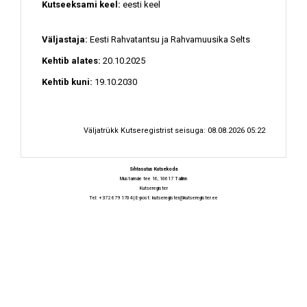
Kutseeksami keel:
eesti keel
Väljastaja:
Eesti Rahvatantsu ja Rahvamuusika Selts
Kehtib alates:
20.10.2025
Kehtib kuni:
19.10.2030
Väljatrükk Kutseregistrist seisuga: 08.08.2026 05:22
Sihtasutus Kutsekoda
Mustamäe tee 16, 10617 Tallinn
Kutseregister
Tel: +372 679 1704 | E-post:
kutseregister@kutseregister.ee