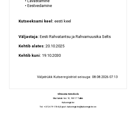
• Lavastamine
• Eestvedamine
Kutseeksami keel:
eesti keel
Väljastaja:
Eesti Rahvatantsu ja Rahvamuusika Selts
Kehtib alates:
20.10.2025
Kehtib kuni:
19.10.2030
Väljatrükk Kutseregistrist seisuga: 08.08.2026 07:13
Sihtasutus Kutsekoda
Mustamäe tee 16, 10617 Tallinn
Kutseregister
Tel: +372 679 1704 | E-post:
kutseregister@kutseregister.ee