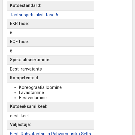
Kutsestandard:
Tantsuspetsialist, tase 6
EKR tase:
6
EQF tase:
6
Spetsialiseerumine:
Eesti rahvatants
Kompetentsid:
Koreograafia loomine
Lavastamine
Eestvedamine
Kutseeksami keel:
eesti keel
Väljastaja:
Eesti Rahvatantsu ja Rahvamuusika Selts