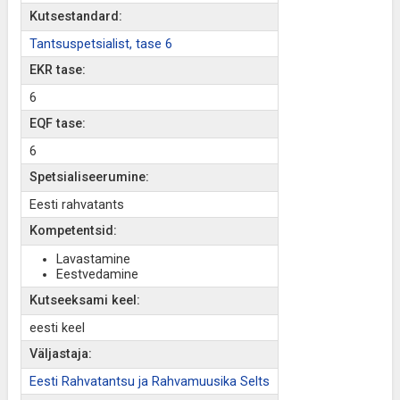
Kutsestandard:
Tantsuspetsialist, tase 6
EKR tase:
6
EQF tase:
6
Spetsialiseerumine:
Eesti rahvatants
Kompetentsid:
Lavastamine
Eestvedamine
Kutseeksami keel:
eesti keel
Väljastaja:
Eesti Rahvatantsu ja Rahvamuusika Selts