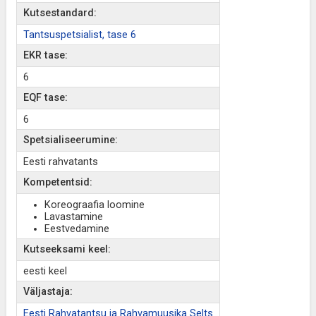
Kutsestandard:
Tantsuspetsialist, tase 6
EKR tase:
6
EQF tase:
6
Spetsialiseerumine:
Eesti rahvatants
Kompetentsid:
Koreograafia loomine
Lavastamine
Eestvedamine
Kutseeksami keel:
eesti keel
Väljastaja:
Eesti Rahvatantsu ja Rahvamuusika Selts