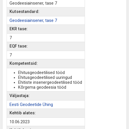
Geodeesiainsener, tase 7
Kutsestandard:
Geodeesiainsener, tase 7
EKR tase:
7
EQF tase:
7
Kompetentsid:
Ehitusgeodeetilised tööd
Ehitusgeodeetilised uuringud
Ehitiste insenergeodeetilised tööd
Kõrgema geodeesia tööd
Väljastaja:
Eesti Geodeetide Ühing
Kehtib alates:
10.06.2023