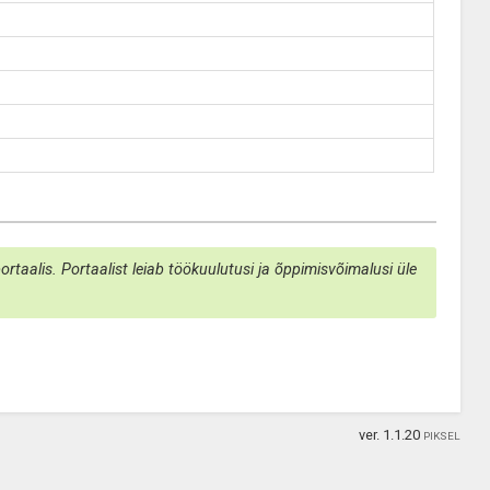
taalis. Portaalist leiab töökuulutusi ja õppimisvõimalusi üle
ver. 1.1.20
PIKSEL