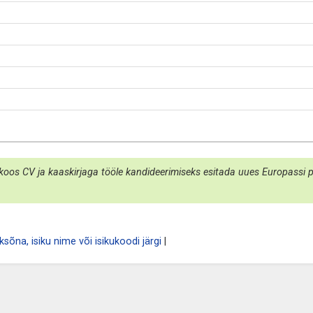
koos CV ja kaaskirjaga tööle kandideerimiseks esitada uues Europassi por
sõna, isiku nime või isikukoodi järgi
|