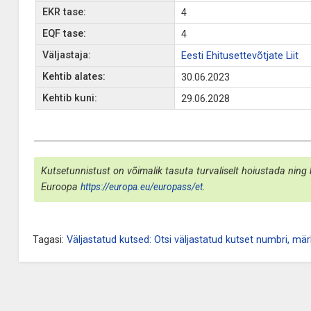
EKR tase:
4
EQF tase:
4
Väljastaja:
Eesti Ehitusettevõtjate Liit
Kehtib alates:
30.06.2023
Kehtib kuni:
29.06.2028
Kutsetunnistust on võimalik tasuta turvaliselt hoiustada ning 
Euroopa
https://europa.eu/europass/et
.
Tagasi:
Väljastatud kutsed: Otsi väljastatud kutset numbri, märk