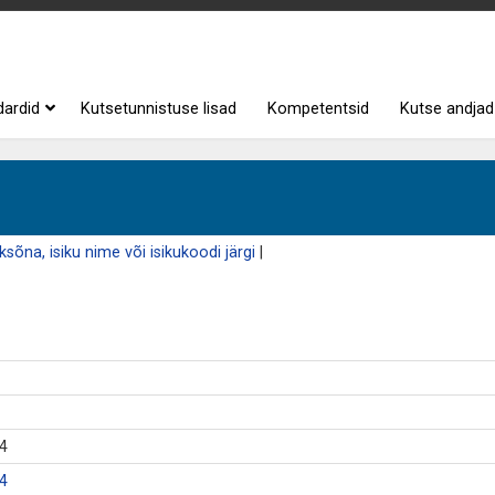
dardid
Kutsetunnistuse lisad
Kompetentsid
Kutse andjad
sõna, isiku nime või isikukoodi järgi
|
 4
 4