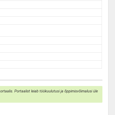
taalis. Portaalist leiab töökuulutusi ja õppimisvõimalusi üle