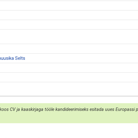
uusika Selts
koos CV ja kaaskirjaga tööle kandideerimiseks esitada uues Europassi por