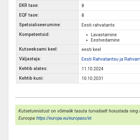
EKR tase:
8
EQF tase:
8
Spetsialiseerumine:
Eesti rahvatants
Kompetentsid:
Lavastamine
Eestvedamine
Kutseeksami keel:
eesti keel
Väljastaja:
Eesti Rahvatantsu ja Rahvam
Kehtib alates:
11.10.2024
Kehtib kuni:
10.10.2031
Kutsetunnistust on võimalik tasuta turvaliselt hoiustada ning 
Euroopa
https://europa.eu/europass/et
.