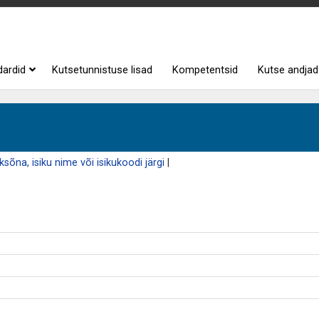
dardid
Kutsetunnistuse lisad
Kompetentsid
Kutse andjad
sõna, isiku nime või isikukoodi järgi
|