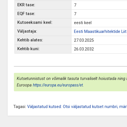
EKR tase:
7
EQF tase:
7
Kutseeksami keel:
eesti keel
Väljastaja:
Eesti Maastikuarhitektide Liit
Kehtib alates:
27.03.2025
Kehtib kuni:
26.03.2032
Kutsetunnistust on võimalik tasuta turvaliselt hoiustada ning 
Euroopa
https://europa.eu/europass/et
.
Tagasi:
Väljastatud kutsed: Otsi väljastatud kutset numbri, märk