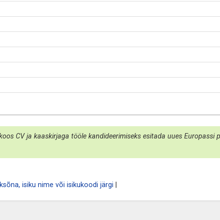
koos CV ja kaaskirjaga tööle kandideerimiseks esitada uues Europassi por
sõna, isiku nime või isikukoodi järgi
|