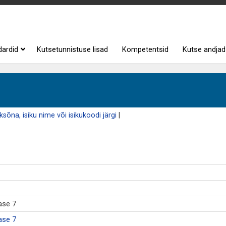
dardid
Kutsetunnistuse lisad
Kompetentsid
Kutse andjad
sõna, isiku nime või isikukoodi järgi
|
ase 7
ase 7