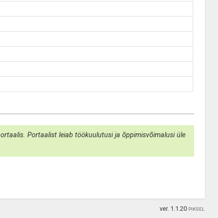
taalis. Portaalist leiab töökuulutusi ja õppimisvõimalusi üle
ver. 1.1.20
PIKSEL