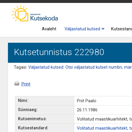
Avaleht
Väljastatud kutsed
Kutsestan
Kutsetunnistus 222980
Tagasi:
Väljastatud kutsed: Otsi väljastatud kutset numbri, märk
Print
Nimi:
Priit Paalo
Sünniaeg:
26.11.1986
Kutsenimetus:
Volitatud maastikuarhitekt, t
Kutsestandard:
Volitatud maastikuarhitekt, t