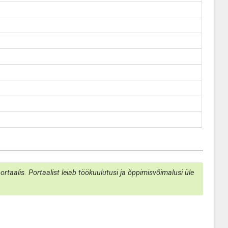
taalis. Portaalist leiab töökuulutusi ja õppimisvõimalusi üle