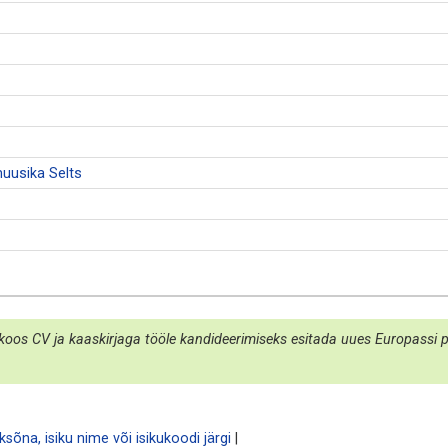
uusika Selts
koos CV ja kaaskirjaga tööle kandideerimiseks esitada uues Europassi por
sõna, isiku nime või isikukoodi järgi
|