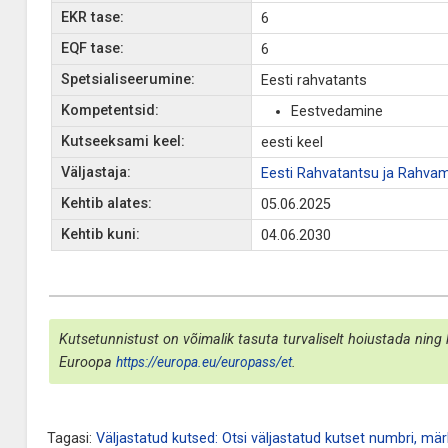
EKR tase:
6
EQF tase:
6
Spetsialiseerumine:
Eesti rahvatants
Kompetentsid:
Eestvedamine
Kutseeksami keel:
eesti keel
Väljastaja:
Eesti Rahvatantsu ja Rahvam
Kehtib alates:
05.06.2025
Kehtib kuni:
04.06.2030
Kutsetunnistust on võimalik tasuta turvaliselt hoiustada ning 
Euroopa
https://europa.eu/europass/et
.
Tagasi:
Väljastatud kutsed: Otsi väljastatud kutset numbri, märk