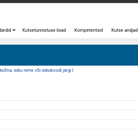
dardid
Kutsetunnistuse lisad
Kompetentsid
Kutse andjad
sõna, isiku nime või isikukoodi järgi
|