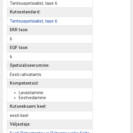
Tantsuspetsialist, tase 6
Kutsestandard:
Tantsuspetsialist, tase 6
EKR tase:
6
EQF tase:
6
Spetsialiseerumine:
Eesti rahvatants
Kompetentsid:
Lavastamine
Eestvedamine
Kutseeksami keel:
eesti keel
Väljastaja: