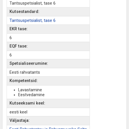
Tantsuspetsialist, tase 6
Kutsestandard:
Tantsuspetsialist, tase 6
EKR tase:
6
EQF tase:
6
Spetsialiseerumine:
Eesti rahvatants
Kompetentsid:
Lavastamine
Eestvedamine
Kutseeksami keel:
eesti keel
Väljastaja: