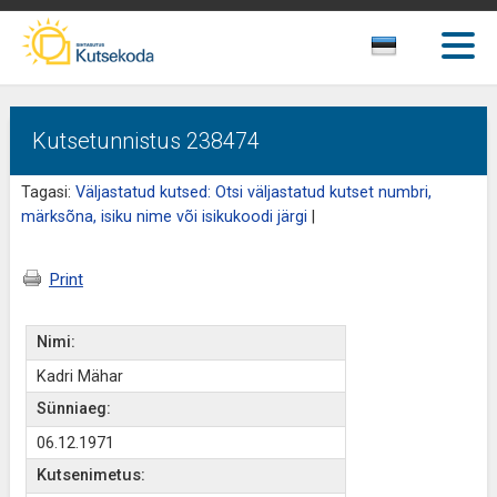
Kutsetunnistus 238474
Tagasi:
Väljastatud kutsed: Otsi väljastatud kutset numbri,
märksõna, isiku nime või isikukoodi järgi
|
Print
Nimi:
Kadri Mähar
Sünniaeg:
06.12.1971
Kutsenimetus: