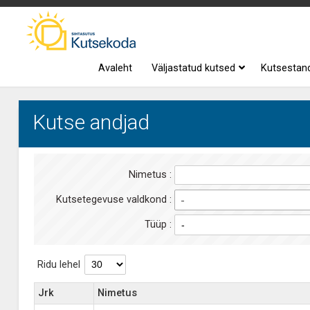
Avaleht
Väljastatud kutsed
Kutsestan
Kutse andjad
Nimetus :
Kutsetegevuse valdkond :
-
Tüüp :
Ridu lehel
Jrk
Nimetus