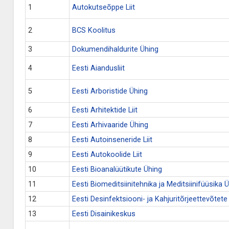
1
Autokutseõppe Liit
2
BCS Koolitus
3
Dokumendihaldurite Ühing
4
Eesti Aiandusliit
5
Eesti Arboristide Ühing
6
Eesti Arhitektide Liit
7
Eesti Arhivaaride Ühing
8
Eesti Autoinseneride Liit
9
Eesti Autokoolide Liit
10
Eesti Bioanalüütikute Ühing
11
Eesti Biomeditsiinitehnika ja Meditsiinifüüsika 
12
Eesti Desinfektsiooni- ja Kahjuritõrjeettevõtete 
13
Eesti Disainikeskus