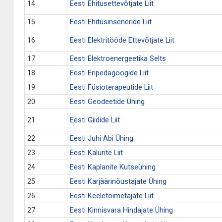
14
Eesti Ehitusettevõtjate Liit
15
Eesti Ehitusinseneride Liit
16
Eesti Elektritööde Ettevõtjate Liit
17
Eesti Elektroenergeetika Selts
18
Eesti Eripedagoogide Liit
19
Eesti Füsioterapeutide Liit
20
Eesti Geodeetide Ühing
21
Eesti Giidide Liit
22
Eesti Juhi Abi Ühing
23
Eesti Kalurite Liit
24
Eesti Kaplanite Kutseühing
25
Eesti Karjäärinõustajate Ühing
26
Eesti Keeletoimetajate Liit
27
Eesti Kinnisvara Hindajate Ühing