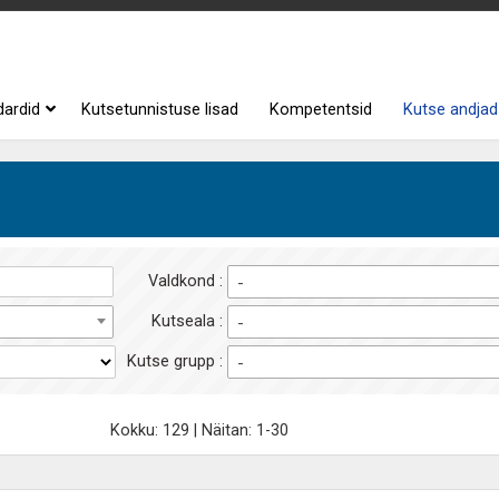
dardid
Kutsetunnistuse lisad
Kompetentsid
Kutse andjad
Valdkond :
-
Kutseala :
-
Kutse grupp :
-
Kokku: 129 | Näitan: 1-30