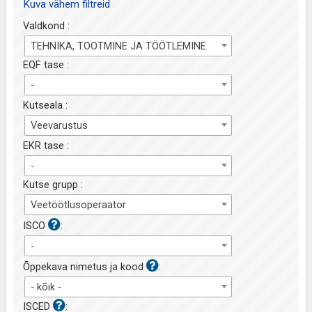
Kuva vähem filtreid
Valdkond :
TEHNIKA, TOOTMINE JA TÖÖTLEMINE
EQF tase :
-
Kutseala :
Veevarustus
EKR tase :
-
Kutse grupp :
Veetöötlusoperaator
ISCO
:
-
Õppekava nimetus ja kood
:
- kõik -
ISCED
: