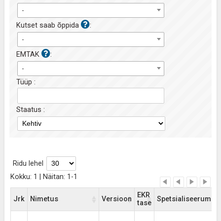
-
Kutset saab õppida
:
-
EMTAK
:
-
Tüüp :
Staatus :
Ridu lehel
Kokku: 1 | Näitan: 1-1
EKR
Jrk
Nimetus
Versioon
Spetsialiseerumis
tase