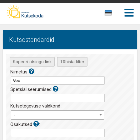
Kutsestandardid
Nimetus
:
Spetsialiseerumised
:
Kutsetegevuse valdkond :
-
Osakutsed
: