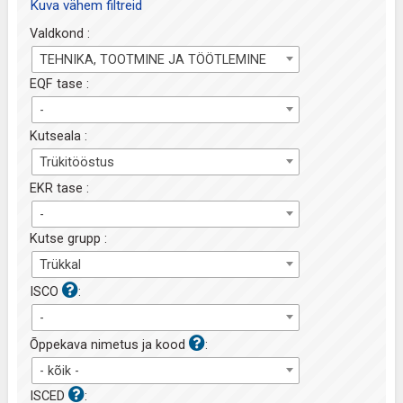
Kuva vähem filtreid
Valdkond :
TEHNIKA, TOOTMINE JA TÖÖTLEMINE
EQF tase :
-
Kutseala :
Trükitööstus
EKR tase :
-
Kutse grupp :
Trükkal
ISCO
:
-
Õppekava nimetus ja kood
:
- kõik -
ISCED
: