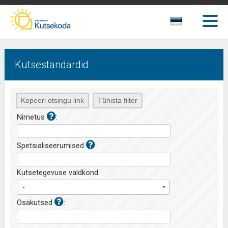
Kutsestandardid
Nimetus
:
Spetsialiseerumised
:
Kutsetegevuse valdkond :
-
Osakutsed
: