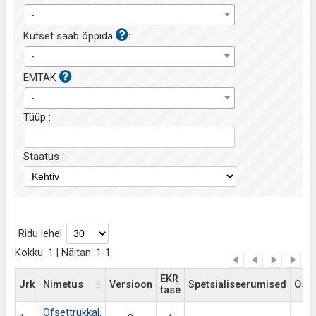
-
Kutset saab õppida
:
-
EMTAK
:
-
Tüüp :
Staatus :
Ridu lehel
Kokku: 1 | Näitan: 1-1
EKR
Jrk
Nimetus
Versioon
Spetsialiseerumised
Osa
tase
Ofsettrükkal,