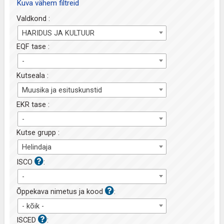
Kuva vähem filtreid
Valdkond :
HARIDUS JA KULTUUR
EQF tase :
-
Kutseala :
Muusika ja esituskunstid
EKR tase :
-
Kutse grupp :
Helindaja
ISCO
:
-
Õppekava nimetus ja kood
:
- kõik -
ISCED
: