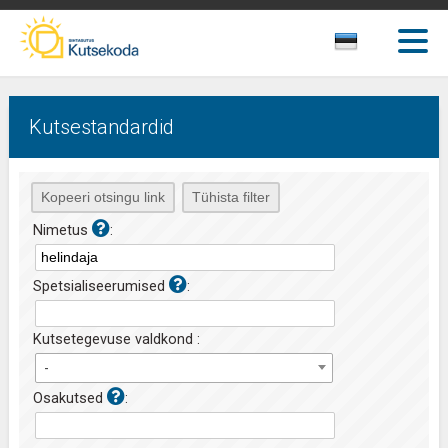
Kutsestandardid
Nimetus
:
Spetsialiseerumised
:
Kutsetegevuse valdkond :
-
Osakutsed
: