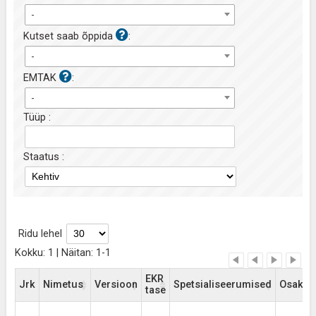
-
Kutset saab õppida
:
-
EMTAK
:
-
Tüüp :
Staatus :
Ridu lehel
Kokku: 1 | Näitan: 1-1
EKR
Jrk
Nimetus
Versioon
Spetsialiseerumised
Osakut
tase