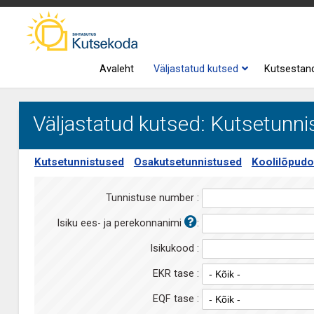
Avaleht
Väljastatud kutsed
Kutsestan
Väljastatud kutsed: Kutsetunn
Kutsetunnistused
Osakutsetunnistused
Koolilõpudo
Tunnistuse number :
Isiku ees- ja perekonnanimi
:
Isikukood :
EKR tase :
EQF tase :