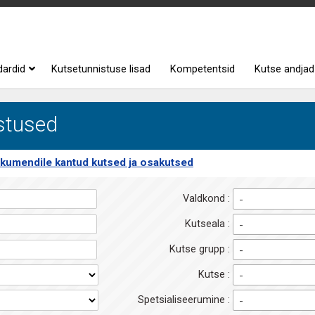
dardid
Kutsetunnistuse lisad
Kompetentsid
Kutse andjad
istused
kumendile kantud kutsed ja osakutsed
Valdkond :
-
Kutseala :
-
Kutse grupp :
-
Kutse :
-
Spetsialiseerumine :
-