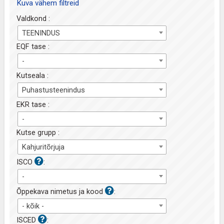
Kuva vähem filtreid
Valdkond :
TEENINDUS
EQF tase :
-
Kutseala :
Puhastusteenindus
EKR tase :
-
Kutse grupp :
Kahjuritõrjuja
ISCO
:
-
Õppekava nimetus ja kood
:
- kõik -
ISCED
: