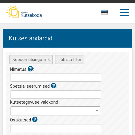
Kutsestandardid
Nimetus
:
Spetsialiseerumised
:
Kutsetegevuse valdkond :
-
Osakutsed
: