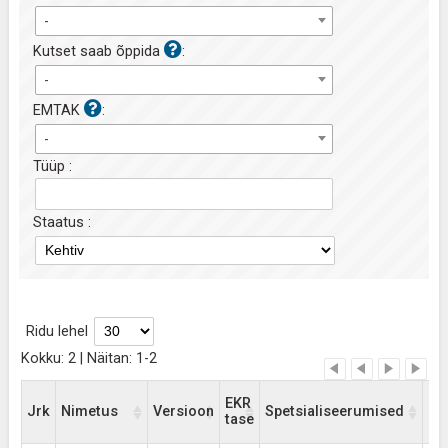
-
Kutset saab õppida
:
-
EMTAK
:
-
Tüüp :
Staatus :
Ridu lehel
Kokku: 2 | Näitan: 1-2
EKR
Jrk
Nimetus
Versioon
Spetsialiseerumised
Os
tase