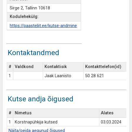
Sirge 2, Tallinn 10618
Kodulehekülg:
https://paasteliit.ee/kutse-andmine
Kontaktandmed
#
Valdkond
Kontaktisik
Kontakttelefon(id)
1
Jaak Laanisto
50 28 621
Kutse andja õigused
#
Nimetus
Alates
1
Korstnapühkija kutsed
03.03.2024
Näita/peida aegunud õigused