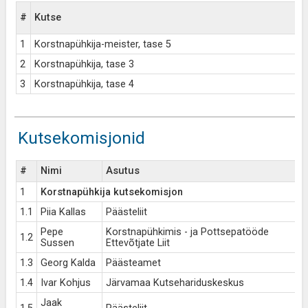
#
Kutse
1
Korstnapühkija-meister, tase 5
2
Korstnapühkija, tase 3
3
Korstnapühkija, tase 4
Kutsekomisjonid
#
Nimi
Asutus
1
Korstnapühkija kutsekomisjon
1.1
Piia Kallas
Päästeliit
Pepe
Korstnapühkimis - ja Pottsepatööde
1.2
Sussen
Ettevõtjate Liit
1.3
Georg Kalda
Päästeamet
1.4
Ivar Kohjus
Järvamaa Kutsehariduskeskus
Jaak