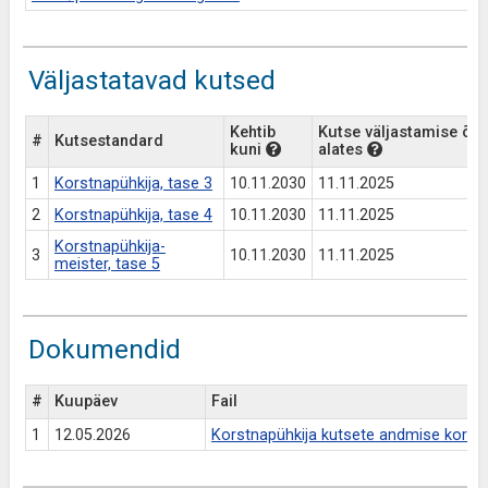
Väljastatavad kutsed
Kehtib
Kutse väljastamise õi
#
Kutsestandard
kuni
alates
1
Korstnapühkija, tase 3
10.11.2030
11.11.2025
2
Korstnapühkija, tase 4
10.11.2030
11.11.2025
Korstnapühkija-
3
10.11.2030
11.11.2025
meister, tase 5
Dokumendid
#
Kuupäev
Fail
1
12.05.2026
Korstnapühkija kutsete andmise kord