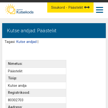
Sisukord - Päästeliit
Kutse andjad: Päästeliit
Tagasi:
Kutse andjad
|
Nimetus:
Päästeliit
Tüüp:
Kutse andja
Registrikood:
80302703
Aadress: