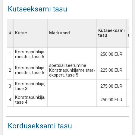
Kutseeksami tasu
Kutseeksami
Ta
#
Kutse
Märkused
tasu
tas
Korstnapühkija-
1
250.00 EUR
meister, tase 5
spetsialiseerumine
Korstnapühkija-
2
Korstnapühkijameister-
225.00 EUR
meister, tase 5
ekspert, tase 5
Korstnapühkija,
3
275.00 EUR
tase 3
Korstnapühkija,
4
250.00 EUR
tase 4
Korduseksami tasu