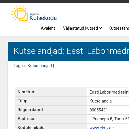
Avaleht
Väljastatud kutsed
Kutsestan
Kutse andjad: Eesti Laborimedit
Tagasi:
Kutse andjad
|
Nimetus:
Eesti Laborimeditsiin
Tüüp:
Kutse andja
Registrikood:
80055481
Aadress:
L.Puusepa 8, Tartu 5
Kodulehekülg:
www.elmy.ee