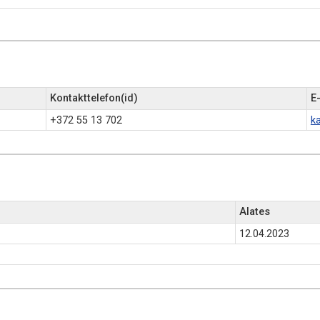
Kontakttelefon(id)
E
+372 55 13 702
ka
Alates
12.04.2023