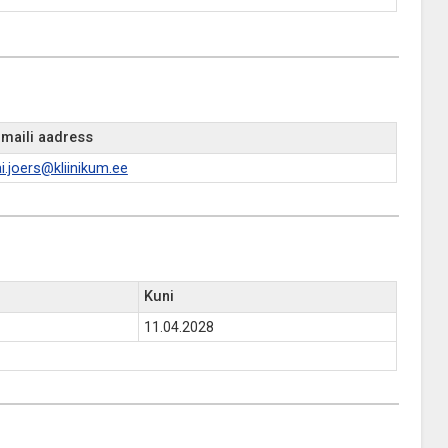
-maili aadress
i.joers@kliinikum.ee
Kuni
11.04.2028