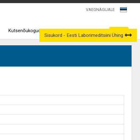
VAEGNÄGIJALE
Kutsenõukogud
Väljavõtted kutseregistrist
Sisukord - Eesti Laborimeditsiini Ühing