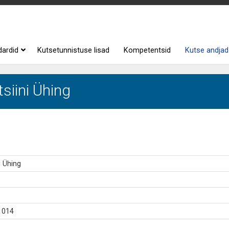
dardid
Kutsetunnistuse lisad
Kompetentsid
Kutse andjad
siini Ühing
i Ühing
1014