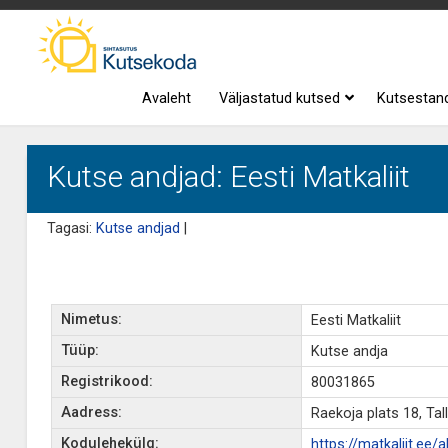
Avaleht
Väljastatud kutsed
Kutsestan
Kutse andjad: Eesti Matkaliit
Tagasi:
Kutse andjad
|
Nimetus:
Eesti Matkaliit
Tüüp:
Kutse andja
Registrikood:
80031865
Aadress:
Raekoja plats 18, Tal
Kodulehekülg:
https://matkaliit.ee/