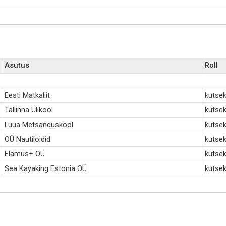
Asutus
Roll
Eesti Matkaliit
kutse
Tallinna Ülikool
kutse
Luua Metsanduskool
kutsek
OÜ Nautiloidid
kutsek
Elamus+ OÜ
kutsek
Sea Kayaking Estonia OÜ
kutsek