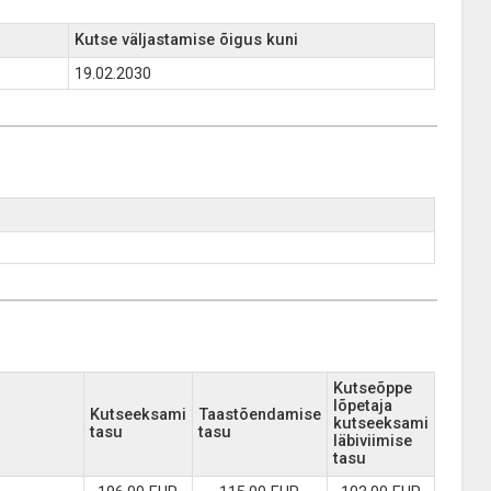
Kutse väljastamise õigus kuni
19.02.2030
Kutseõppe
lõpetaja
Kutseeksami
Taastõendamise
kutseeksami
tasu
tasu
läbiviimise
tasu