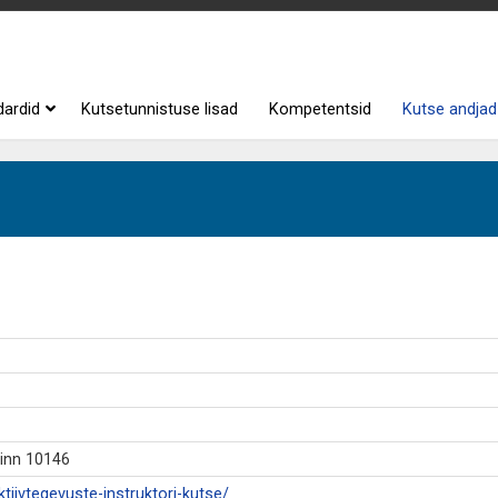
dardid
Kutsetunnistuse lisad
Kompetentsid
Kutse andjad
linn 10146
aktiivtegevuste-instruktori-kutse/