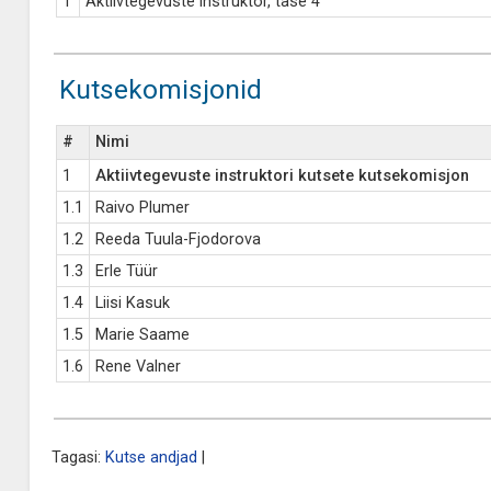
1
Aktiivtegevuste instruktor, tase 4
Kutsekomisjonid
#
Nimi
1
Aktiivtegevuste instruktori kutsete kutsekomisjon
1.1
Raivo Plumer
1.2
Reeda Tuula-Fjodorova
1.3
Erle Tüür
1.4
Liisi Kasuk
1.5
Marie Saame
1.6
Rene Valner
Tagasi:
Kutse andjad
|