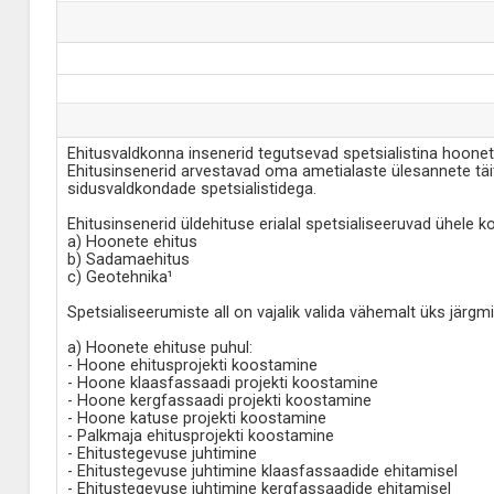
Ehitusvaldkonna insenerid tegutsevad spetsialistina hoonete
Ehitusinsenerid arvestavad oma ametialaste ülesannete täit
sidusvaldkondade spetsialistidega.
Ehitusinsenerid üldehituse erialal spetsialiseeruvad ühele ko
a) Hoonete ehitus
b) Sadamaehitus
c) Geotehnika¹
Spetsialiseerumiste all on vajalik valida vähemalt üks järgm
a) Hoonete ehituse puhul:
- Hoone ehitusprojekti koostamine
- Hoone klaasfassaadi projekti koostamine
- Hoone kergfassaadi projekti koostamine
- Hoone katuse projekti koostamine
- Palkmaja ehitusprojekti koostamine
- Ehitustegevuse juhtimine
- Ehitustegevuse juhtimine klaasfassaadide ehitamisel
- Ehitustegevuse juhtimine kergfassaadide ehitamisel