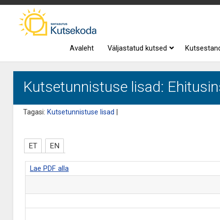
Avaleht
Väljastatud kutsed
Kutsestan
Kutsetunnistuse lisad: Ehitusi
Tagasi:
Kutsetunnistuse lisad
|
ET
EN
Lae PDF alla