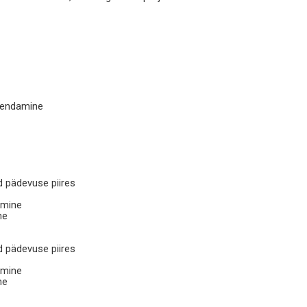
kendamine
d pädevuse piires
imine
ne
d pädevuse piires
imine
ne