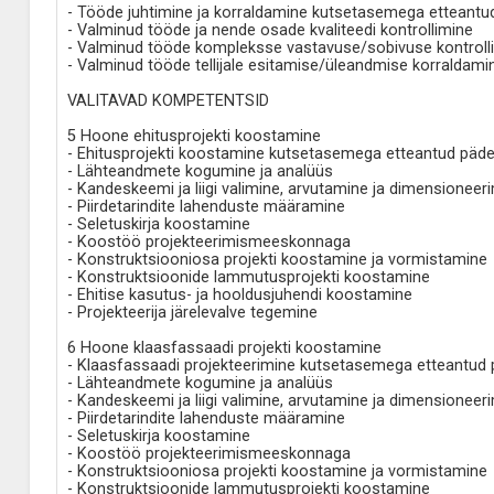
- Tööde juhtimine ja korraldamine kutsetasemega etteantu
- Valminud tööde ja nende osade kvaliteedi kontrollimine
- Valminud tööde kompleksse vastavuse/sobivuse kontroll
- Valminud tööde tellijale esitamise/üleandmise korraldami
VALITAVAD KOMPETENTSID
5 Hoone ehitusprojekti koostamine
- Ehitusprojekti koostamine kutsetasemega etteantud päde
- Lähteandmete kogumine ja analüüs
- Kandeskeemi ja liigi valimine, arvutamine ja dimensioneer
- Piirdetarindite lahenduste määramine
- Seletuskirja koostamine
- Koostöö projekteerimismeeskonnaga
- Konstruktsiooniosa projekti koostamine ja vormistamine
- Konstruktsioonide lammutusprojekti koostamine
- Ehitise kasutus- ja hooldusjuhendi koostamine
- Projekteerija järelevalve tegemine
6 Hoone klaasfassaadi projekti koostamine
- Klaasfassaadi projekteerimine kutsetasemega etteantud 
- Lähteandmete kogumine ja analüüs
- Kandeskeemi ja liigi valimine, arvutamine ja dimensioneer
- Piirdetarindite lahenduste määramine
- Seletuskirja koostamine
- Koostöö projekteerimismeeskonnaga
- Konstruktsiooniosa projekti koostamine ja vormistamine
- Konstruktsioonide lammutusprojekti koostamine