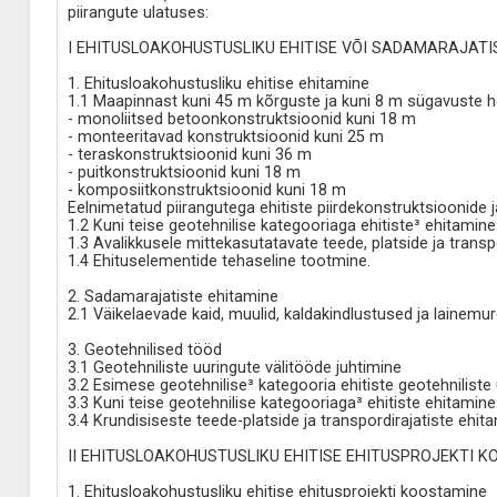
piirangute ulatuses:
I EHITUSLOAKOHUSTUSLIKU EHITISE VÕI SADAMARAJATIS
1. Ehitusloakohustusliku ehitise ehitamine
1.1 Maapinnast kuni 45 m kõrguste ja kuni 8 m sügavuste ho
- monoliitsed betoonkonstruktsioonid kuni 18 m
- monteeritavad konstruktsioonid kuni 25 m
- teraskonstruktsioonid kuni 36 m
- puitkonstruktsioonid kuni 18 m
- komposiitkonstruktsioonid kuni 18 m
Eelnimetatud piirangutega ehitiste piirdekonstruktsioonide 
1.2 Kuni teise geotehnilise kategooriaga ehitiste³ ehitamine
1.3 Avalikkusele mittekasutatavate teede, platside ja trans
1.4 Ehituselementide tehaseline tootmine.
2. Sadamarajatiste ehitamine
2.1 Väikelaevade kaid, muulid, kaldakindlustused ja lainem
3. Geotehnilised tööd
3.1 Geotehniliste uuringute välitööde juhtimine
3.2 Esimese geotehnilise³ kategooria ehitiste geotehnilist
3.3 Kuni teise geotehnilise kategooriaga³ ehitiste ehitamine
3.4 Krundisiseste teede-platside ja transpordirajatiste ehi
II EHITUSLOAKOHUSTUSLIKU EHITISE EHITUSPROJEKTI K
1. Ehitusloakohustusliku ehitise ehitusprojekti koostamine