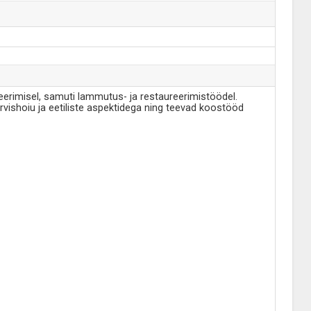
ueerimisel, samuti lammutus- ja restaureerimistöödel.
vishoiu ja eetiliste aspektidega ning teevad koostööd