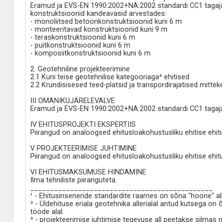
Eramud ja EVS-EN 1990:2002+NA:2002 standardi CC1 tagajär
konstruktsioonid kandeavasid arvestades:
- monoliitsed betoonkonstruktsioonid kuni 6 m
- monteeritavad konstruktsioonid kuni 9 m
- teraskonstruktsioonid kuni 6 m
- puitkonstruktsioonid kuni 6 m
- komposiitkonstruktsioonid kuni 6 m
2. Geotehniline projekteerimine
2.1 Kuni teise geotehnilise kategooriaga³ ehitised
2.2 Krundisisesed teed-platsid ja transpordirajatised mitte
III OMANIKUJÄRELEVALVE
Eramud ja EVS-EN 1990:2002+NA:2002 standardi CC1 tagajär
IV EHITUSPROJEKTI EKSPERTIIS
Piirangud on analoogsed ehitusloakohustusliku ehitise ehit
V PROJEKTEERIMISE JUHTIMINE
Piirangud on analoogsed ehitusloakohustusliku ehitise ehit
VI EHITUSMAKSUMUSE HINDAMINE
Ilma tehniliste piiranguteta.
______________________________________________
¹ - Ehitusinseneride standardite raames on sõna "hoone" all
² - Üldehituse eriala geotehnika allerialal antud kutsega 
tööde alal.
³ - projekteerimise juhtimise tegevuse all peetakse silmas mi