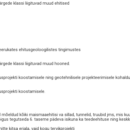
gede klassi liigituvad muud ehitised
keerukates ehitusgeoloogilistes tingimustes
gede klassi liigituvad muud hooned.
usprojekti koostamisele ning geotehnilisele projekteerimisele kohald
usprojekti koostamisele.
 mõeldud kõiki maismaaehitisi va sillad, tunnelid, truubid jms, mis k
on õigus tegutseda 6. taseme pädeva isikuna ka teedeehituse ning ke
tte kitsa eriala, vaid kogu tervikprojekti