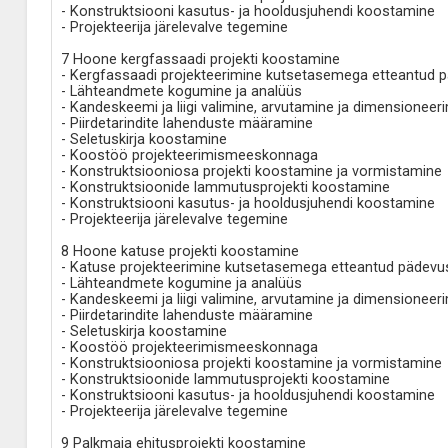
- Konstruktsiooni kasutus- ja hooldusjuhendi koostamine
- Projekteerija järelevalve tegemine
7 Hoone kergfassaadi projekti koostamine
- Kergfassaadi projekteerimine kutsetasemega etteantud p
- Lähteandmete kogumine ja analüüs
- Kandeskeemi ja liigi valimine, arvutamine ja dimensioneer
- Piirdetarindite lahenduste määramine
- Seletuskirja koostamine
- Koostöö projekteerimismeeskonnaga
- Konstruktsiooniosa projekti koostamine ja vormistamine
- Konstruktsioonide lammutusprojekti koostamine
- Konstruktsiooni kasutus- ja hooldusjuhendi koostamine
- Projekteerija järelevalve tegemine
8 Hoone katuse projekti koostamine
- Katuse projekteerimine kutsetasemega etteantud pädevus
- Lähteandmete kogumine ja analüüs
- Kandeskeemi ja liigi valimine, arvutamine ja dimensioneer
- Piirdetarindite lahenduste määramine
- Seletuskirja koostamine
- Koostöö projekteerimismeeskonnaga
- Konstruktsiooniosa projekti koostamine ja vormistamine
- Konstruktsioonide lammutusprojekti koostamine
- Konstruktsiooni kasutus- ja hooldusjuhendi koostamine
- Projekteerija järelevalve tegemine
9 Palkmaja ehitusprojekti koostamine