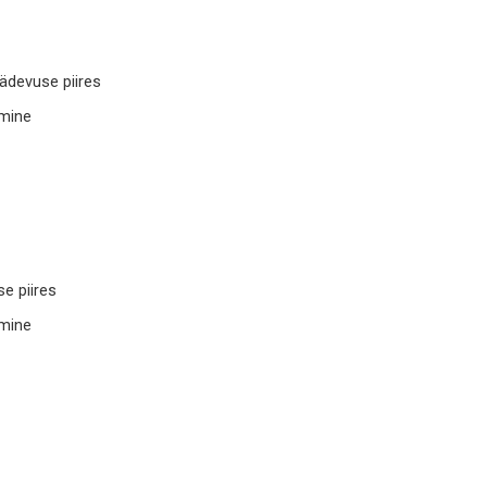
ädevuse piires
imine
e piires
imine