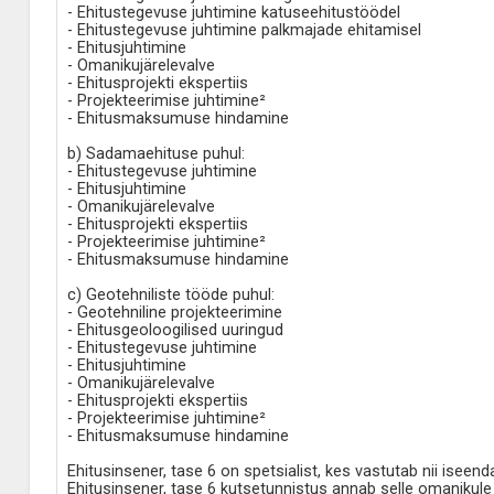
- Ehitustegevuse juhtimine katuseehitustöödel
- Ehitustegevuse juhtimine palkmajade ehitamisel
- Ehitusjuhtimine
- Omanikujärelevalve
- Ehitusprojekti ekspertiis
- Projekteerimise juhtimine²
- Ehitusmaksumuse hindamine
b) Sadamaehituse puhul:
- Ehitustegevuse juhtimine
- Ehitusjuhtimine
- Omanikujärelevalve
- Ehitusprojekti ekspertiis
- Projekteerimise juhtimine²
- Ehitusmaksumuse hindamine
c) Geotehniliste tööde puhul:
- Geotehniline projekteerimine
- Ehitusgeoloogilised uuringud
- Ehitustegevuse juhtimine
- Ehitusjuhtimine
- Omanikujärelevalve
- Ehitusprojekti ekspertiis
- Projekteerimise juhtimine²
- Ehitusmaksumuse hindamine
Ehitusinsener, tase 6 on spetsialist, kes vastutab nii isee
Ehitusinsener, tase 6 kutsetunnistus annab selle omanikule 