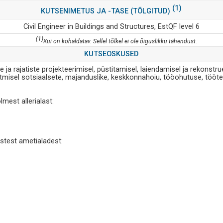
(1)
KUTSENIMETUS JA -TASE (TÕLGITUD)
Civil Engineer in Buildings and Structures, EstQF level 6
(1)
Kui on kohaldatav. Sellel tõlkel ei ole õiguslikku tähendust.
KUTSEOSKUSED
 ja rajatiste projekteerimisel, püstitamisel, laiendamisel ja rekonstr
misel sotsiaalsete, majanduslike, keskkonnahoiu, tööohutuse, tööter
lmest allerialast:
istest ametialadest: