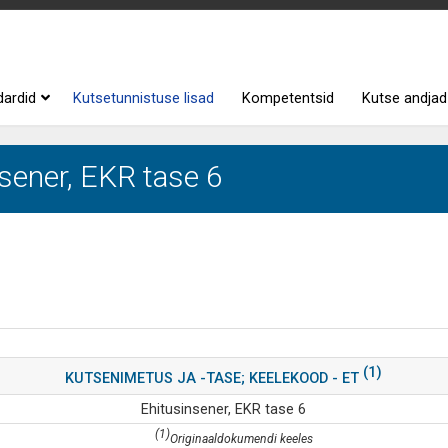
dardid
Kutsetunnistuse lisad
Kompetentsid
Kutse andjad
nsener, EKR tase 6
(1)
KUTSENIMETUS JA -TASE; KEELEKOOD - ET
Ehitusinsener, EKR tase 6
(1)
Originaaldokumendi keeles