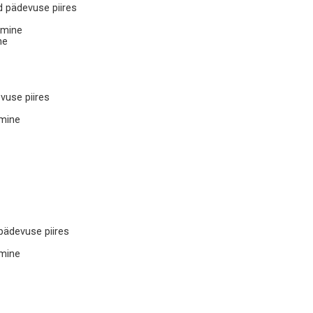
d pädevuse piires
imine
ne
vuse piires
imine
pädevuse piires
imine