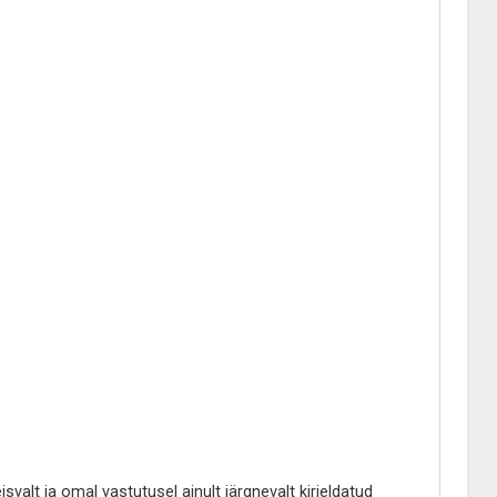
alt ja omal vastutusel ainult järgnevalt kirjeldatud