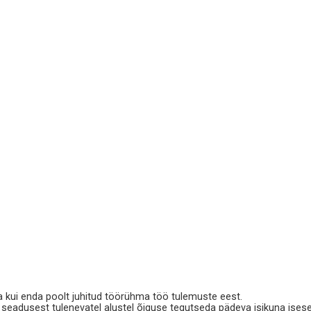
nda kui enda poolt juhitud töörühma töö tulemuste eest.
seadusest tulenevatel alustel õiguse tegutseda pädeva isikuna iseseisv