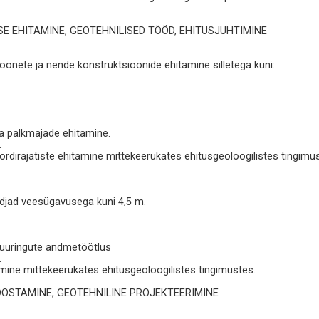
E EHITAMINE, GEOTEHNILISED TÖÖD, EHITUSJUHTIMINE
onete ja nende konstruktsioonide ehitamine silletega kuni:
ja palkmajade ehitamine.
.
pordirajatiste ehitamine mittekeerukates ehitusgeoloogilistes tingimu
urdjad veesügavusega kuni 4,5 m.
e uuringute andmetöötlus
.
tamine mittekeerukates ehitusgeoloogilistes tingimustes.
OOSTAMINE, GEOTEHNILINE PROJEKTEERIMINE