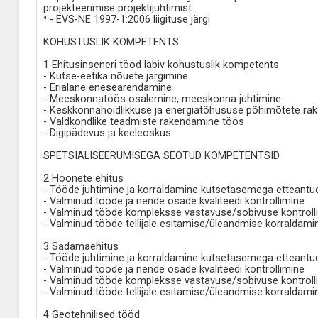
projekteerimise projektijuhtimist.
⁴ - EVS-NE 1997-1:2006 liigituse järgi
KOHUSTUSLIK KOMPETENTS
1 Ehitusinseneri tööd läbiv kohustuslik kompetents
- Kutse-eetika nõuete järgimine
- Erialane enesearendamine
- Meeskonnatöös osalemine, meeskonna juhtimine
- Keskkonnahoidlikkuse ja energiatõhususe põhimõtete ra
- Valdkondlike teadmiste rakendamine töös
- Digipädevus ja keeleoskus
SPETSIALISEERUMISEGA SEOTUD KOMPETENTSID
2 Hoonete ehitus
- Tööde juhtimine ja korraldamine kutsetasemega etteantu
- Valminud tööde ja nende osade kvaliteedi kontrollimine
- Valminud tööde kompleksse vastavuse/sobivuse kontroll
- Valminud tööde tellijale esitamise/üleandmise korraldami
3 Sadamaehitus
- Tööde juhtimine ja korraldamine kutsetasemega etteantu
- Valminud tööde ja nende osade kvaliteedi kontrollimine
- Valminud tööde kompleksse vastavuse/sobivuse kontroll
- Valminud tööde tellijale esitamise/üleandmise korraldami
4 Geotehnilised tööd