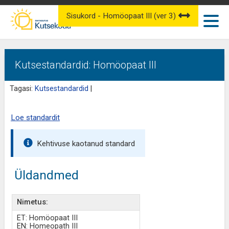
Sisukord - Homöopaat III (ver 3)
Kutsestandardid: Homöopaat III
Tagasi:
Kutsestandardid
|
Loe standardit
Kehtivuse kaotanud standard
Üldandmed
Nimetus:
ET: Homöopaat III
EN: Homeopath III