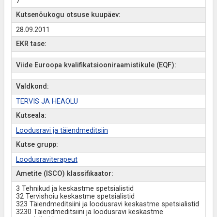
7
Kutsenõukogu otsuse kuupäev:
28.09.2011
EKR tase:
Viide Euroopa kvalifikatsiooniraamistikule (EQF):
Valdkond:
TERVIS JA HEAOLU
Kutseala:
Loodusravi ja täiendmeditsiin
Kutse grupp:
Loodusraviterapeut
Ametite (ISCO) klassifikaator:
3 Tehnikud ja keskastme spetsialistid
32 Tervishoiu keskastme spetsialistid
323 Täiendmeditsiini ja loodusravi keskastme spetsialistid
3230 Täiendmeditsiini ja loodusravi keskastme