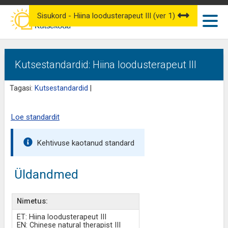
Sisukord - Hiina loodusterapeut III (ver 1)
Kutsestandardid: Hiina loodusterapeut III
Tagasi:
Kutsestandardid
|
Loe standardit
Kehtivuse kaotanud standard
Üldandmed
Nimetus:
ET: Hiina loodusterapeut III
EN: Chinese natural therapist III