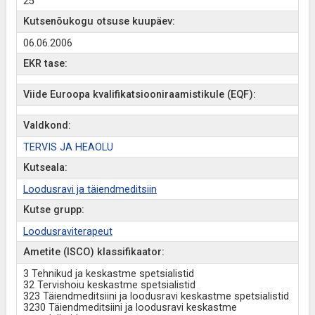
25
Kutsenõukogu otsuse kuupäev:
06.06.2006
EKR tase:
Viide Euroopa kvalifikatsiooniraamistikule (EQF):
Valdkond:
TERVIS JA HEAOLU
Kutseala:
Loodusravi ja täiendmeditsiin
Kutse grupp:
Loodusraviterapeut
Ametite (ISCO) klassifikaator:
3 Tehnikud ja keskastme spetsialistid
32 Tervishoiu keskastme spetsialistid
323 Täiendmeditsiini ja loodusravi keskastme spetsialistid
3230 Täiendmeditsiini ja loodusravi keskastme