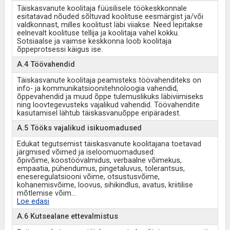
Täiskasvanute koolitaja füüsilisele töökeskkonnale
esitatavad nõuded sõltuvad koolituse eesmärgist ja/või
valdkonnast, milles koolitust läbi viiakse. Need lepitakse
eelnevalt koolituse tellija ja koolitaja vahel kokku.
Sotsiaalse ja vaimse keskkonna loob koolitaja
õppeprotsessi käigus ise.
A.4 Töövahendid
Täiskasvanute koolitaja peamisteks töövahenditeks on
info- ja kommunikatsioonitehnoloogia vahendid,
õppevahendid ja muud õppe tulemuslikuks läbiviimiseks
ning loovtegevusteks vajalikud vahendid. Töövahendite
kasutamisel lähtub täiskasvanuõppe eripäradest.
A.5 Tööks vajalikud isikuomadused
Edukat tegutsemist täiskasvanute koolitajana toetavad
järgmised võimed ja iseloomuomadused:
õpivõime, koostöövalmidus, verbaalne võimekus,
empaatia, pühendumus, pingetaluvus, tolerantsus,
eneseregulatsiooni võime, otsustusvõime,
kohanemisvõime, loovus, sihikindlus, avatus, kriitilise
mõtlemise võim
...
Loe edasi
A.6 Kutsealane ettevalmistus