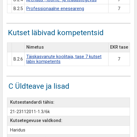
B.2.5
Professionaalne eneseareng
7
Kutset läbivad kompetentsid
Nimetus
EKR tase
Täiskasvanute koolitaja, tase 7 kutset
B.2.6
7
läbiv kompetents
C Üldteave ja lisad
Kutsestandardi tähis:
21-23112011-1.3/6k
Kutsetegevuse valdkond:
Haridus