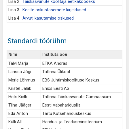
Lisa 2
Täiskasvanute koolitaja eetikakoodeks
Lisa 3
Keelte oskustasemete kirjeldused
Lisa 4
Arvuti kasutamise oskused
Standardi töörühm
Nimi
Institutsioon
Talvi Märja
ETKA Andras
Larissa Jõgi
Tallinna Ülikool
Merle Lõhmus
EBS Juhtimiskoolituse Keskus
Kristel Jalak
Enics Eesti AS
Heiki Kiidli
Tallinna Täiskasvanute Gümnaasium
Tiina Jääger
Eesti Vabaharidusliit
Eda Anton
Tartu Kutsehariduskeskus
Külli All
Haridus- ja Teadusministeerium