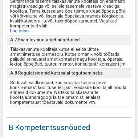
Seitsmenda taseme täiskasvanute koolitaja on enamasti
magistrikraadiga või sellele tasemele vastava kraadiga
koolitaja. Tema kutsealane õpe toimub kraadiõppes, põhi-
või kõrvalaine või lisaeriala õppekava raames kõrgkoolis,
kvalifikatsiooni- ja/või täiendõppe kursustel. Vajalikud
kompetentsid võib
...
Loe edasi
A.7 Enamlevinud ametinimetused
Täiskasvanute koolitaja kutse ei eelda ühtse
ametinimetuse olemasolu. Kutse omanik võib töötada
paljudel erinevatel ametikohtadel nagu koolitaja, õpetaja,
lektor, õppejõud, tuutor, mentor, konsultant/ konsulent jm.
A.8 Regulatsioonid kutsealal tegutsemiseks
Sõltuvalt valdkonnast, kus koolitus toimub ja/või
konkreetsest koolituse tellijast, võidakse koolitajalt nõuda
erinevaid dokumente. Näiteks täiskasvanute
koolitaja/andragoogi kutse omamist, erialast
kompetentsust tõestavaid dokumente vm.
B Kompetentsusnõuded