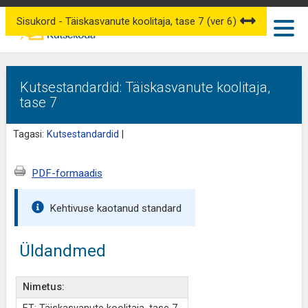
Sisukord - Täiskasvanute koolitaja, tase 7 (ver 6)
Kutsestandardid: Täiskasvanute koolitaja,
tase 7
Tagasi:
Kutsestandardid
|
PDF-formaadis
Kehtivuse kaotanud standard
Üldandmed
Nimetus: