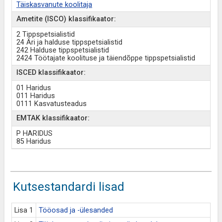
Täiskasvanute koolitaja
Ametite (ISCO) klassifikaator:
2 Tippspetsialistid
24 Äri ja halduse tippspetsialistid
242 Halduse tippspetsialistid
2424 Töötajate koolituse ja täiendõppe tippspetsialistid
ISCED klassifikaator:
01 Haridus
011 Haridus
0111 Kasvatusteadus
EMTAK klassifikaator:
P HARIDUS
85 Haridus
Kutsestandardi lisad
Lisa 1
Tööosad ja -ülesanded