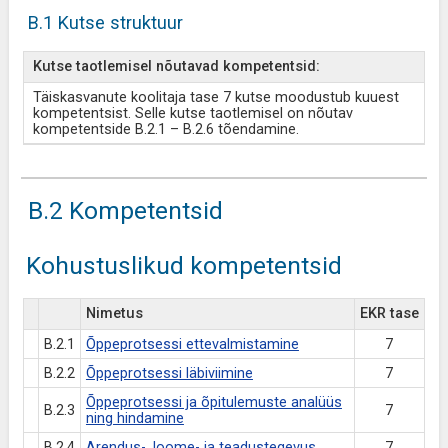
B.1 Kutse struktuur
Kutse taotlemisel nõutavad kompetentsid:
Täiskasvanute koolitaja tase 7 kutse moodustub kuuest
kompetentsist. Selle kutse taotlemisel on nõutav
kompetentside B.2.1 – B.2.6 tõendamine.
B.2 Kompetentsid
Kohustuslikud kompetentsid
Nimetus
EKR tase
B.2.1
Õppeprotsessi ettevalmistamine
7
B.2.2
Õppeprotsessi läbiviimine
7
Õppeprotsessi ja õpitulemuste analüüs
B.2.3
7
ning hindamine
B.2.4
Arendus-, loome- ja teadustegevus
7