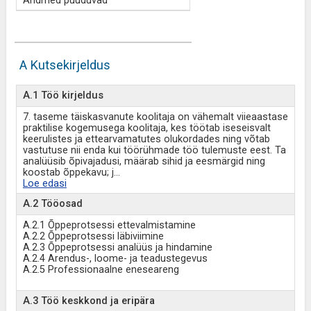
Andmed puuduvad
A Kutsekirjeldus
A.1 Töö kirjeldus
7. taseme täiskasvanute koolitaja on vähemalt viieaastase
praktilise kogemusega koolitaja, kes töötab iseseisvalt
keerulistes ja ettearvamatutes olukordades ning võtab
vastutuse nii enda kui töörühmade töö tulemuste eest. Ta
analüüsib õpivajadusi, määrab sihid ja eesmärgid ning
koostab õppekavu; j
...
Loe edasi
A.2 Tööosad
A.2.1 Õppeprotsessi ettevalmistamine
A.2.2 Õppeprotsessi läbiviimine
A.2.3 Õppeprotsessi analüüs ja hindamine
A.2.4 Arendus-, loome- ja teadustegevus
A.2.5 Professionaalne eneseareng
A.3 Töö keskkond ja eripära