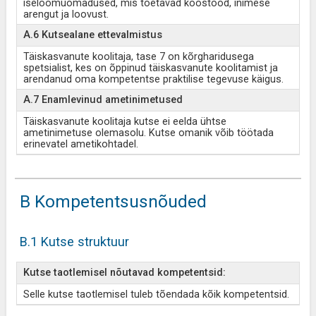
iseloomuomadused, mis toetavad koostööd, inimese
arengut ja loovust.
A.6 Kutsealane ettevalmistus
Täiskasvanute koolitaja, tase 7 on kõrgharidusega
spetsialist, kes on õppinud täiskasvanute koolitamist ja
arendanud oma kompetentse praktilise tegevuse käigus.
A.7 Enamlevinud ametinimetused
Täiskasvanute koolitaja kutse ei eelda ühtse
ametinimetuse olemasolu. Kutse omanik võib töötada
erinevatel ametikohtadel.
B Kompetentsusnõuded
B.1 Kutse struktuur
Kutse taotlemisel nõutavad kompetentsid:
Selle kutse taotlemisel tuleb tõendada kõik kompetentsid.