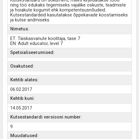
Kutsestandard on dokument, milles kirjeldatakse tööd
ning töö edukaks tegemiseks vajalike oskuste, teadmiste
ja hoiakute kogumit ehk kompetentsusnõudeid.
Kutsestandardeid kasutatakse õppekavade koostamiseks
ja kutse andmiseks.
Nimetus:
ET: Täiskasvanute koolitaja, tase 7
EN: Adult educator, level 7
Spetsialiseerumised:
Osakutsed:
Kehtib alates:
06.02.2017
Kehtib kuni:
14.05.2017
Kutsestandardi versiooni number:
9
Muudatused: