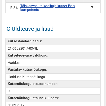
Täiskasvanute koolitaja kutset läbiv
B.2.6
7
kompetents
C Üldteave ja lisad
Kutsestandardi tähis:
21-06022017-03/9k
Kutsetegevuse valdkond:
Haridus
Vastutav kutsenõukogu:
Hariduse Kutsenõukogu
Kutsenõukogu otsuse number:
9
Kutsenõukogu otsuse kuupäev:
06.02.2017