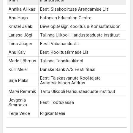
Nimi
Institutsioon
Annika Allikas
Eesti Sisekoolituse Arendamise Liit
Anu Harjo
Estonian Education Centre
Kristel Jalak
DevelopDesign Koolitus & Konsultatsioon
Larissa Jõgi
Tallinna Ülikooli Haridusteaduste instituut
Tiina Jääger
Eesti Vabaharidusliit
Anu Kaiv
Eesti Koolitusfirmade Liit
Merle Lõhmus
Tallinna Tehnikaülikool
Külli Meier
Danske Bank A/S Eesti filiaal
Eesti Täiskasvanute Koolitajate
Sirje Plaks
Assotsiatsioon Andras
Marvi Remmik
Tartu Ülikooli Haridusteaduste instituut
Jevgenia
Eesti Töötukassa
Smirnova
Terje Veide
Riigikantselei