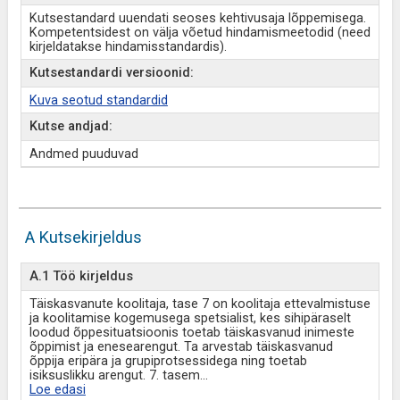
Kutsestandard uuendati seoses kehtivusaja lõppemisega.
Kompetentsidest on välja võetud hindamismeetodid (need
kirjeldatakse hindamisstandardis).
Kutsestandardi versioonid:
Kuva seotud standardid
Kutse andjad:
Andmed puuduvad
A Kutsekirjeldus
A.1 Töö kirjeldus
Täiskasvanute koolitaja, tase 7 on koolitaja ettevalmistuse
ja koolitamise kogemusega spetsialist, kes sihipäraselt
loodud õppesituatsioonis toetab täiskasvanud inimeste
õppimist ja enesearengut. Ta arvestab täiskasvanud
õppija eripära ja grupiprotsessidega ning toetab
isiksuslikku arengut. 7. tasem
...
Loe edasi