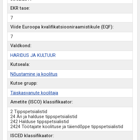
EKR tase:
7
Viide Euroopa kvalifikatsiooniraamistikule (EQF):
7
Valdkond:
HARIDUS JA KULTUUR
Kutseala:
Nõustamine ja koolitus
Kutse grupp:
Täiskasvanute koolitaja
Ametite (ISCO) klassifikaator:
2 Tippspetsialistid
24 Äri ja halduse tippspetsialistid
242 Halduse tippspetsialistid
2424 Töötajate koolituse ja täiendõppe tippspetsialistid
ISCED klassifikaator: