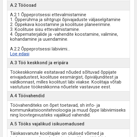
A.2 Tööosad
A.2.1 Õppeprotsessi ettevalmistamine
1. Õpperühma ja sihtgrupi õpivajaduste väljaselgitamine
2. Õppekava koostamine ja koolituse planeerimine.
3. Koolituse sisu ettevalmistamine.
4. Õppematerjalide ja -vahendite koostamine, valimine,
kohandamine ja uuendamine.
A.2.2 Õppeprotsessi läbiviimi
...
Loe edasi
A.3 Töö keskkond ja eripära
Töökeskkonnale esitatavad nõuded sõltuvad õppijate
erivajadustest, koolituse eesmärgist, õpiväljunditest ja
valdkonnast, milles koolitust läbi viiakse. Koolitaja võtab
vastutuse töökeskkonna nõuetele vastavuse eest.
A.4 Töövahendid
Töövahenditeks on õpet toetavad, sh info- ja
kommunikatsioonitehnoloogia ja muud õppe läbiviimiseks
ning loovtegevusteks vajalikud vahendid.
A.5 Tööks vajalikud isikuomadused
Täiskasvanute koolitajale on olulised võimed ja