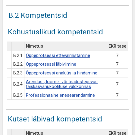
B.2 Kompetentsid
Kohustuslikud kompetentsid
Nimetus
EKR tase
B.2.1
Õppeprotsessi ettevalmistamine
7
B.2.2
Õppeprotsessi läbiviimine
7
B.2.3
Õppeprotsessi analüüs ja hindamine
7
Arendus-, loome- või teadustegevus
B.2.4
7
täiskasvanukoolituse valdkonnas
B.2.5
Professionaalne enesearendamine
7
Kutset läbivad kompetentsid
Nimetus
EKR tase