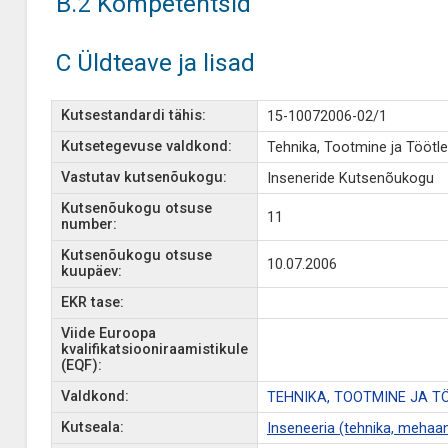
B.2 Kompetentsid
C Üldteave ja lisad
Kutsestandardi tähis:
15-10072006-02/1
Kutsetegevuse valdkond:
Tehnika, Tootmine ja Töötl
Vastutav kutsenõukogu:
Inseneride Kutsenõukogu
Kutsenõukogu otsuse
11
number:
Kutsenõukogu otsuse
10.07.2006
kuupäev:
EKR tase:
Viide Euroopa
kvalifikatsiooniraamistikule
(EQF):
Valdkond:
TEHNIKA, TOOTMINE JA T
Kutseala:
Inseneeria (tehnika, mehaan