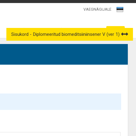
VAEGNÄGIJALE
Kutsenõukogud
Väljavõtted kutseregistrist
Sisukord - Diplomeeritud biomeditsiiniinsener V (ver 1)