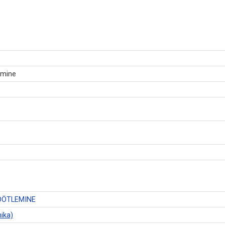
emine
ÖÖTLEMINE
ika)