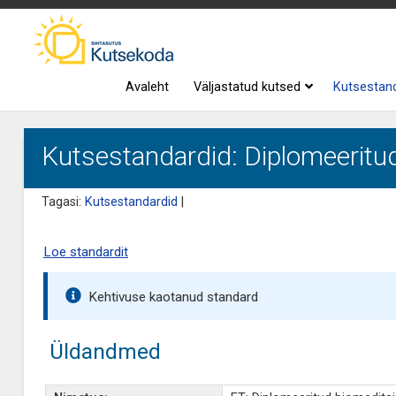
Avaleht
Väljastatud kutsed
Kutsestan
Kutsestandardid: Diplomeeritud
Tagasi:
Kutsestandardid
|
Loe standardit
Kehtivuse kaotanud standard
Üldandmed