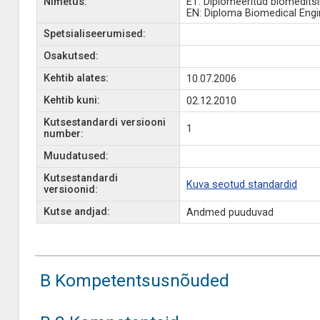
Nimetus:
ET: Diplomeeritud biomeditsi
EN: Diploma Biomedical Engi
Spetsialiseerumised:
Osakutsed:
Kehtib alates:
10.07.2006
Kehtib kuni:
02.12.2010
Kutsestandardi versiooni
1
number:
Muudatused:
Kutsestandardi
Kuva seotud standardid
versioonid:
Kutse andjad:
Andmed puuduvad
B Kompetentsusnõuded