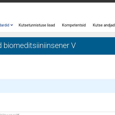
dardid
Kutsetunnistuse lisad
Kompetentsid
Kutse andjad
 biomeditsiiniinsener V