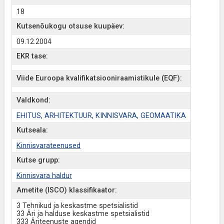
18
Kutsenõukogu otsuse kuupäev:
09.12.2004
EKR tase:
Viide Euroopa kvalifikatsiooniraamistikule (EQF):
Valdkond:
EHITUS, ARHITEKTUUR, KINNISVARA, GEOMAATIKA
Kutseala:
Kinnisvarateenused
Kutse grupp:
Kinnisvara haldur
Ametite (ISCO) klassifikaator:
3 Tehnikud ja keskastme spetsialistid
33 Äri ja halduse keskastme spetsialistid
333 Äriteenuste agendid