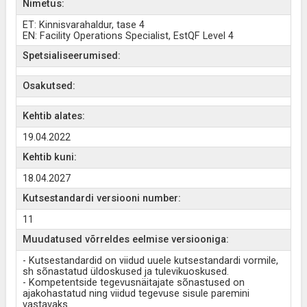
Nimetus:
ET: Kinnisvarahaldur, tase 4
EN: Facility Operations Specialist, EstQF Level 4
Spetsialiseerumised:
Osakutsed:
Kehtib alates:
19.04.2022
Kehtib kuni:
18.04.2027
Kutsestandardi versiooni number:
11
Muudatused võrreldes eelmise versiooniga:
- Kutsestandardid on viidud uuele kutsestandardi vormile,
sh sõnastatud üldoskused ja tulevikuoskused.
- Kompetentside tegevusnäitajate sõnastused on
ajakohastatud ning viidud tegevuse sisule paremini
vastavaks.