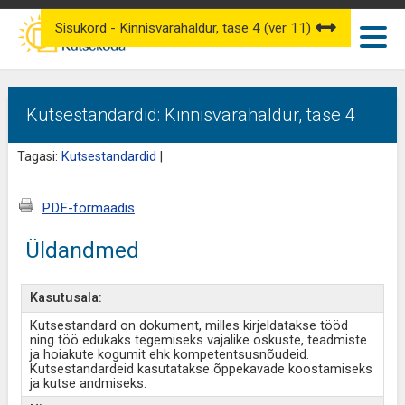
Sisukord - Kinnisvarahaldur, tase 4 (ver 11)
Kutsestandardid: Kinnisvarahaldur, tase 4
Tagasi:
Kutsestandardid
|
PDF-formaadis
Üldandmed
Kasutusala:
Kutsestandard on dokument, milles kirjeldatakse tööd
ning töö edukaks tegemiseks vajalike oskuste, teadmiste
ja hoiakute kogumit ehk kompetentsusnõudeid.
Kutsestandardeid kasutatakse õppekavade koostamiseks
ja kutse andmiseks.