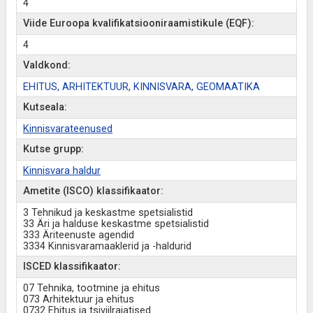
4
Viide Euroopa kvalifikatsiooniraamistikule (EQF):
4
Valdkond:
EHITUS, ARHITEKTUUR, KINNISVARA, GEOMAATIKA
Kutseala:
Kinnisvarateenused
Kutse grupp:
Kinnisvara haldur
Ametite (ISCO) klassifikaator:
3 Tehnikud ja keskastme spetsialistid
33 Äri ja halduse keskastme spetsialistid
333 Äriteenuste agendid
3334 Kinnisvaramaaklerid ja -haldurid
ISCED klassifikaator:
07 Tehnika, tootmine ja ehitus
073 Arhitektuur ja ehitus
0732 Ehitus ja tsiviilrajatised