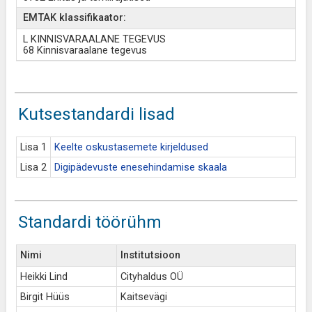
EMTAK klassifikaator:
L KINNISVARAALANE TEGEVUS
68 Kinnisvaraalane tegevus
Kutsestandardi lisad
Lisa 1
Keelte oskustasemete kirjeldused
Lisa 2
Digipädevuste enesehindamise skaala
Standardi töörühm
Nimi
Institutsioon
Heikki Lind
Cityhaldus OÜ
Birgit Hüüs
Kaitsevägi