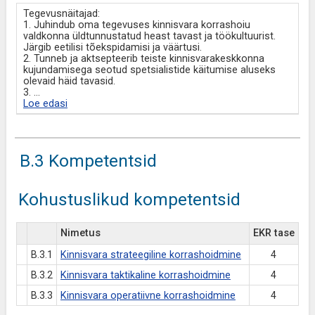
Tegevusnäitajad:
1. Juhindub oma tegevuses kinnisvara korrashoiu
valdkonna üldtunnustatud heast tavast ja töökultuurist.
Järgib eetilisi tõekspidamisi ja väärtusi.
2. Tunneb ja aktsepteerib teiste kinnisvarakeskkonna
kujundamisega seotud spetsialistide käitumise aluseks
olevaid häid tavasid.
3.
...
Loe edasi
B.3 Kompetentsid
Kohustuslikud kompetentsid
Nimetus
EKR tase
B.3.1
Kinnisvara strateegiline korrashoidmine
4
B.3.2
Kinnisvara taktikaline korrashoidmine
4
B.3.3
Kinnisvara operatiivne korrashoidmine
4