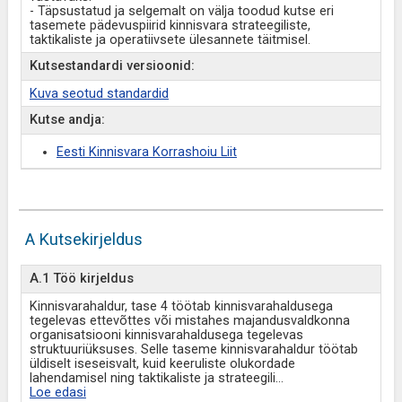
- Täpsustatud ja selgemalt on välja toodud kutse eri
tasemete pädevuspiirid kinnisvara strateegiliste,
taktikaliste ja operatiivsete ülesannete täitmisel.
Kutsestandardi versioonid:
Kuva seotud standardid
Kutse andja:
Eesti Kinnisvara Korrashoiu Liit
A Kutsekirjeldus
A.1 Töö kirjeldus
Kinnisvarahaldur, tase 4 töötab kinnisvarahaldusega
tegelevas ettevõttes või mistahes majandusvaldkonna
organisatsiooni kinnisvarahaldusega tegelevas
struktuuriüksuses. Selle taseme kinnisvarahaldur töötab
üldiselt iseseisvalt, kuid keeruliste olukordade
lahendamisel ning taktikaliste ja strateegili
...
Loe edasi