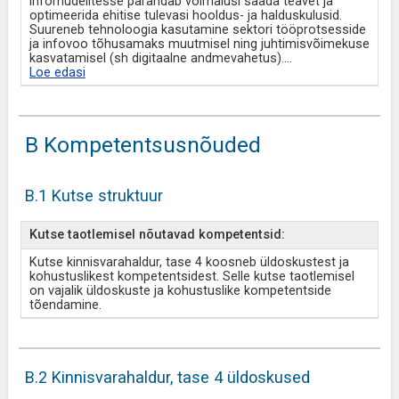
infomudelitesse parandab võimalusi saada teavet ja
optimeerida ehitise tulevasi hooldus- ja halduskulusid.
Suureneb tehnoloogia kasutamine sektori tööprotsesside
ja infovoo tõhusamaks muutmisel ning juhtimisvõimekuse
kasvatamisel (sh digitaalne andmevahetus).
...
Loe edasi
B Kompetentsusnõuded
B.1 Kutse struktuur
Kutse taotlemisel nõutavad kompetentsid:
Kutse kinnisvarahaldur, tase 4 koosneb üldoskustest ja
kohustuslikest kompetentsidest. Selle kutse taotlemisel
on vajalik üldoskuste ja kohustuslike kompetentside
tõendamine.
B.2 Kinnisvarahaldur, tase 4 üldoskused