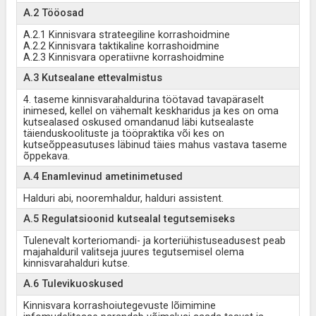
A.2 Tööosad
A.2.1 Kinnisvara strateegiline korrashoidmine
A.2.2 Kinnisvara taktikaline korrashoidmine
A.2.3 Kinnisvara operatiivne korrashoidmine
A.3 Kutsealane ettevalmistus
4. taseme kinnisvarahaldurina töötavad tavapäraselt
inimesed, kellel on vähemalt keskharidus ja kes on oma
kutsealased oskused omandanud läbi kutsealaste
täienduskoolituste ja tööpraktika või kes on
kutseõppeasutuses läbinud täies mahus vastava taseme
õppekava.
A.4 Enamlevinud ametinimetused
Halduri abi, nooremhaldur, halduri assistent.
A.5 Regulatsioonid kutsealal tegutsemiseks
Tulenevalt korteriomandi- ja korteriühistuseadusest peab
majahalduril valitseja juures tegutsemisel olema
kinnisvarahalduri kutse.
A.6 Tulevikuoskused
Kinnisvara korrashoiutegevuste lõimimine