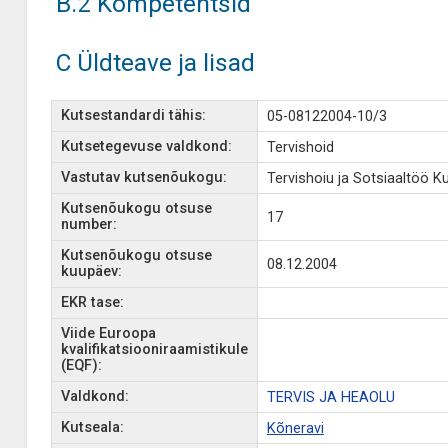
B.2 Kompetentsid
C Üldteave ja lisad
Kutsestandardi tähis:
05-08122004-10/3
Kutsetegevuse valdkond:
Tervishoid
Vastutav kutsenõukogu:
Tervishoiu ja Sotsiaaltöö 
Kutsenõukogu otsuse
17
number:
Kutsenõukogu otsuse
08.12.2004
kuupäev:
EKR tase:
Viide Euroopa
kvalifikatsiooniraamistikule
(EQF):
Valdkond:
TERVIS JA HEAOLU
Kutseala:
Kõneravi