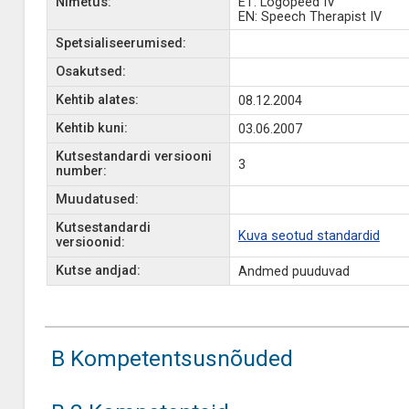
Nimetus:
ET: Logopeed IV
EN: Speech Therapist IV
Spetsialiseerumised:
Osakutsed:
Kehtib alates:
08.12.2004
Kehtib kuni:
03.06.2007
Kutsestandardi versiooni
3
number:
Muudatused:
Kutsestandardi
Kuva seotud standardid
versioonid:
Kutse andjad:
Andmed puuduvad
B Kompetentsusnõuded