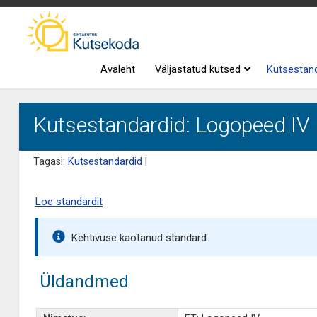
Avaleht
Väljastatud kutsed
Kutsestan
Kutsestandardid: Logopeed IV
Tagasi:
Kutsestandardid
|
Loe standardit
Kehtivuse kaotanud standard
Üldandmed