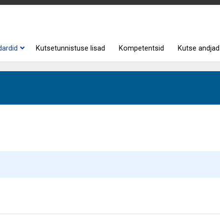
dardid
Kutsetunnistuse lisad
Kompetentsid
Kutse andjad