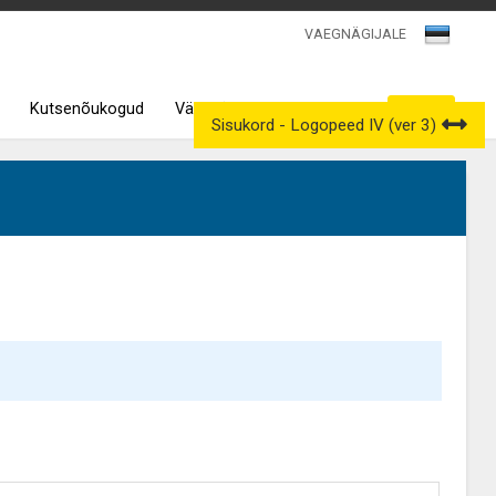
VAEGNÄGIJALE
Kutsenõukogud
Väljavõtted kutseregistrist
Sisukord - Logopeed IV (ver 3)