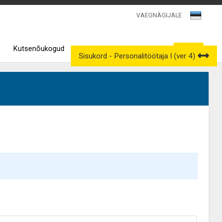
VAEGNÄGIJALE
Kutsenõukogud
Väljavõtted kutseregistrist
Sisukord - Personalitöötaja I (ver 4)