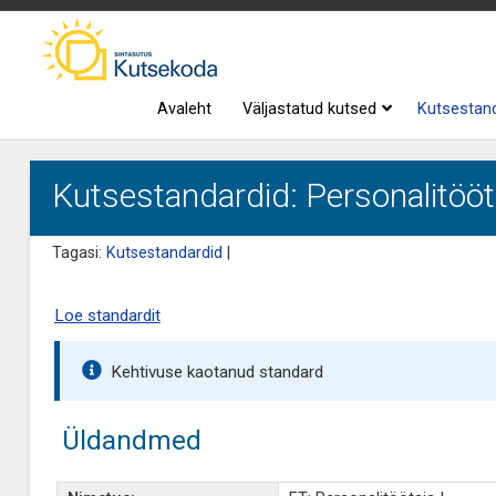
Avaleht
Väljastatud kutsed
Kutsestan
Kutsestandardid: Personalitööta
Tagasi:
Kutsestandardid
|
Loe standardit
Kehtivuse kaotanud standard
Üldandmed