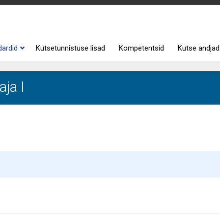
dardid
Kutsetunnistuse lisad
Kompetentsid
Kutse andjad
ja I