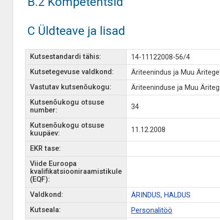
B.2 Kompetentsid
C Üldteave ja lisad
Kutsestandardi tähis:
14-11122008-56/4
Kutsetegevuse valdkond:
Äriteenindus ja Muu Äriteg
Vastutav kutsenõukogu:
Äriteeninduse ja Muu Ärit
Kutsenõukogu otsuse
34
number:
Kutsenõukogu otsuse
11.12.2008
kuupäev:
EKR tase:
Viide Euroopa
kvalifikatsiooniraamistikule
(EQF):
Valdkond:
ÄRINDUS, HALDUS
Kutseala:
Personalitöö