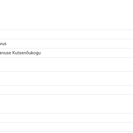
evus
egevuse Kutsenõukogu