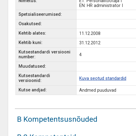
Nimetus:
ET: Personalitöötaja I
EN: HR administrator I
Spetsialiseerumised:
Osakutsed:
Kehtib alates:
11.12.2008
Kehtib kuni:
31.12.2012
Kutsestandardi versiooni
4
number:
Muudatused:
Kutsestandardi
Kuva seotud standardid
versioonid:
Kutse andjad:
Andmed puuduvad
B Kompetentsusnõuded