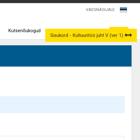
VAEGNÄGIJALE
Kutsenõukogud
Väljavõtted kutseregistrist
Sisukord - Kultuuritöö juht V (ver 1)