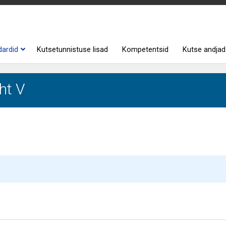
dardid
Kutsetunnistuse lisad
Kompetentsid
Kutse andjad
ht V