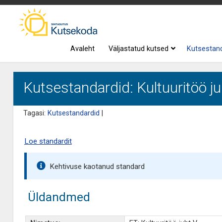
Avaleht
Väljastatud kutsed
Kutsestan
Kutsestandardid: Kultuuritöö ju
Tagasi:
Kutsestandardid
|
Loe standardit
Kehtivuse kaotanud standard
Üldandmed