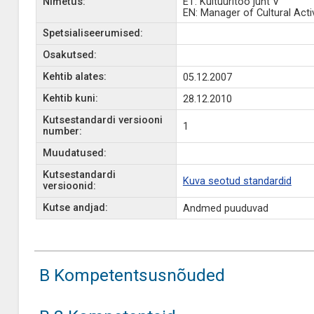
Nimetus:
ET: Kultuuritöö juht V
EN: Manager of Cultural Activ
Spetsialiseerumised:
Osakutsed:
Kehtib alates:
05.12.2007
Kehtib kuni:
28.12.2010
Kutsestandardi versiooni
1
number:
Muudatused:
Kutsestandardi
Kuva seotud standardid
versioonid:
Kutse andjad:
Andmed puuduvad
B Kompetentsusnõuded