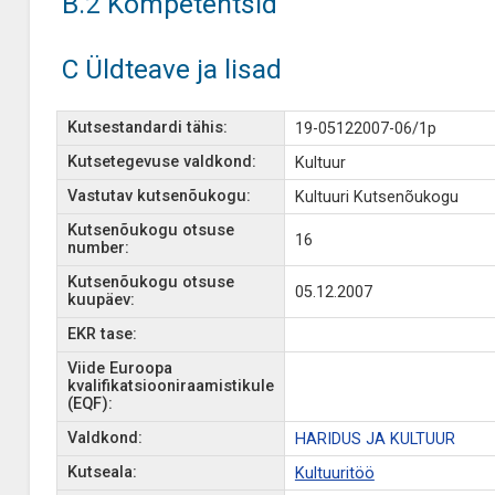
B.2 Kompetentsid
C Üldteave ja lisad
Kutsestandardi tähis:
19-05122007-06/1p
Kutsetegevuse valdkond:
Kultuur
Vastutav kutsenõukogu:
Kultuuri Kutsenõukogu
Kutsenõukogu otsuse
16
number:
Kutsenõukogu otsuse
05.12.2007
kuupäev:
EKR tase:
Viide Euroopa
kvalifikatsiooniraamistikule
(EQF):
Valdkond:
HARIDUS JA KULTUUR
Kutseala:
Kultuuritöö