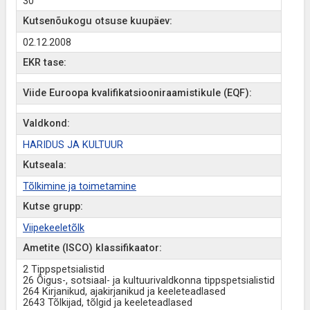
30
Kutsenõukogu otsuse kuupäev:
02.12.2008
EKR tase:
Viide Euroopa kvalifikatsiooniraamistikule (EQF):
Valdkond:
HARIDUS JA KULTUUR
Kutseala:
Tõlkimine ja toimetamine
Kutse grupp:
Viipekeeletõlk
Ametite (ISCO) klassifikaator:
2 Tippspetsialistid
26 Õigus-, sotsiaal- ja kultuurivaldkonna tippspetsialistid
264 Kirjanikud, ajakirjanikud ja keeleteadlased
2643 Tõlkijad, tõlgid ja keeleteadlased