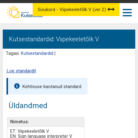
Sisukord - Viipekeeletõlk V (ver 2)
Kutsestandardid: Viipekeeletõlk V
Tagasi:
Kutsestandardid
|
Loe standardit
Kehtivuse kaotanud standard
Üldandmed
Nimetus:
ET: Viipekeeletõlk V
EN: Sign language interpreter V