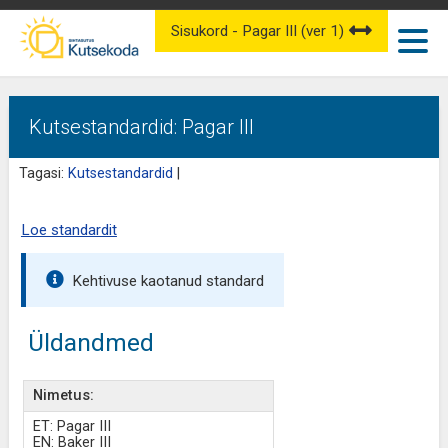
Sisukord - Pagar III (ver 1)
Kutsestandardid: Pagar III
Tagasi:
Kutsestandardid
|
Loe standardit
Kehtivuse kaotanud standard
Üldandmed
Nimetus:
ET: Pagar III
EN: Baker III