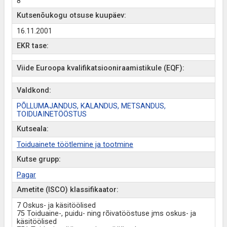
8
Kutsenõukogu otsuse kuupäev:
16.11.2001
EKR tase:
Viide Euroopa kvalifikatsiooniraamistikule (EQF):
Valdkond:
PÕLLUMAJANDUS, KALANDUS, METSANDUS,
TOIDUAINETÖÖSTUS
Kutseala:
Toiduainete töötlemine ja tootmine
Kutse grupp:
Pagar
Ametite (ISCO) klassifikaator:
7 Oskus- ja käsitöölised
75 Toiduaine-, puidu- ning rõivatööstuse jms oskus- ja
käsitöölised