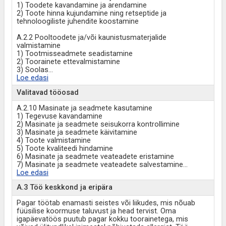
1) Toodete kavandamine ja arendamine
2) Toote hinna kujundamine ning retseptide ja
tehnoloogiliste juhendite koostamine
A.2.2 Pooltoodete ja/või kaunistusmaterjalide
valmistamine
1) Tootmisseadmete seadistamine
2) Toorainete ettevalmistamine
3) Soolas
...
Loe edasi
Valitavad tööosad
A.2.10 Masinate ja seadmete kasutamine
1) Tegevuse kavandamine
2) Masinate ja seadmete seisukorra kontrollimine
3) Masinate ja seadmete käivitamine
4) Toote valmistamine
5) Toote kvaliteedi hindamine
6) Masinate ja seadmete veateadete eristamine
7) Masinate ja seadmete veateadete salvestamine
...
Loe edasi
A.3 Töö keskkond ja eripära
Pagar töötab enamasti seistes või liikudes, mis nõuab
füüsilise koormuse taluvust ja head tervist. Oma
igapäevatöös puutub pagar kokku toorainetega, mis