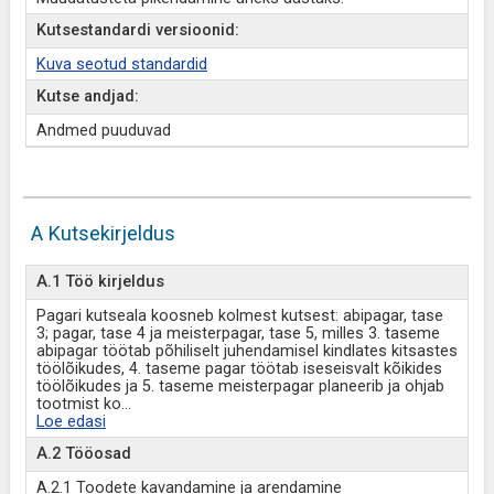
Kutsestandardi versioonid:
Kuva seotud standardid
Kutse andjad:
Andmed puuduvad
A Kutsekirjeldus
A.1 Töö kirjeldus
Pagari kutseala koosneb kolmest kutsest: abipagar, tase
3; pagar, tase 4 ja meisterpagar, tase 5, milles 3. taseme
abipagar töötab põhiliselt juhendamisel kindlates kitsastes
töölõikudes, 4. taseme pagar töötab iseseisvalt kõikides
töölõikudes ja 5. taseme meisterpagar planeerib ja ohjab
tootmist ko
...
Loe edasi
A.2 Tööosad
A.2.1 Toodete kavandamine ja arendamine