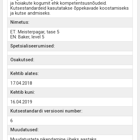
ja hoiakute kogumit ehk kompetentsusnõudeid.
Kutsestandardeid kasutatakse õppekavade koostamiseks
ja kutse andmiseks.
Nimetus:
ET: Meisterpagar, tase 5
EN: Baker, level 5
Spetsialiseerumised:
Osakutsed:
Kehtib alates:
17.04.2018
Kehtib kuni:
16.04.2019
Kutsestandardi versiooni number:
6
Muudatused:
Muudatusteta pikendamine üheks aastaks.