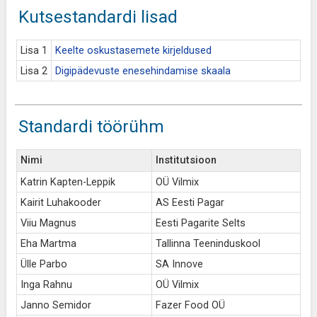
Kutsestandardi lisad
Lisa 1
Keelte oskustasemete kirjeldused
Lisa 2
Digipädevuste enesehindamise skaala
Standardi töörühm
Nimi
Institutsioon
Katrin Kapten-Leppik
OÜ Vilmix
Kairit Luhakooder
AS Eesti Pagar
Viiu Magnus
Eesti Pagarite Selts
Eha Martma
Tallinna Teeninduskool
Ülle Parbo
SA Innove
Inga Rahnu
OÜ Vilmix
Janno Semidor
Fazer Food OÜ