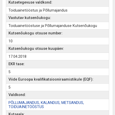
Kutsetegevuse valdkond:
Toiduainetööstus ja Põllumajandus
Vastutav kutsenõukogu:
Toiduainetööstuse ja Põllumajanduse Kutsenõukogu
Kutsenõukogu otsuse number:
10
Kutsenõukogu otsuse kuupäev:
17.04.2018
EKR tase:
5
Viide Euroopa kvalifikatsiooniraamistikule (EQF):
5
Valdkond:
PÕLLUMAJANDUS, KALANDUS, METSANDUS,
TOIDUAINETÖÖSTUS
Kutseala: