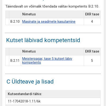
Täiendavalt on võimalik tõendada valitav kompetents B.2.10.
Nimetus
EKR tase
B.2.10
Masinate ja seadmete kasutamine
4
Kutset läbivad kompetentsid
Nimetus
EKR tase
Meisterpagar, tase 5 kutset läbiv
B.2.11
5
kompetents
C Üldteave ja lisad
Kutsestandardi tähis:
11-17042018-1.11/6k