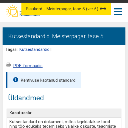
Sisukord - Meisterpagar, tase 5 (ver 6)
Kutsestandardid: Meisterpagar, tase 5
Tagasi:
Kutsestandardid
|
PDF-formaadis
Kehtivuse kaotanud standard
Üldandmed
Kasutusala:
Kutsestandard on dokument, milles kirjeldatakse tööd
ning töö edukaks tegemiseks vajalike oskuste, teadmiste