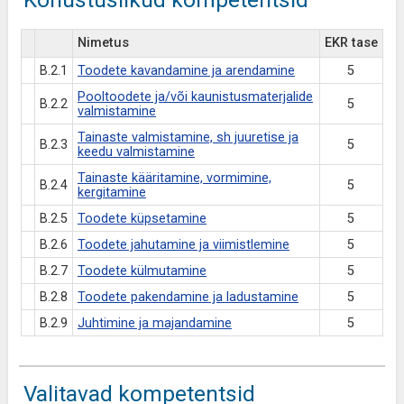
Nimetus
EKR tase
B.2.1
Toodete kavandamine ja arendamine
5
Pooltoodete ja/või kaunistusmaterjalide
B.2.2
5
valmistamine
Tainaste valmistamine, sh juuretise ja
B.2.3
5
keedu valmistamine
Tainaste kääritamine, vormimine,
B.2.4
5
kergitamine
B.2.5
Toodete küpsetamine
5
B.2.6
Toodete jahutamine ja viimistlemine
5
B.2.7
Toodete külmutamine
5
B.2.8
Toodete pakendamine ja ladustamine
5
B.2.9
Juhtimine ja majandamine
5
Valitavad kompetentsid