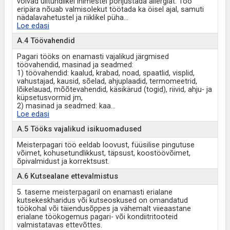
võivad ülitundlikel inimestel põhjustada allergiat. Töö
eripära nõuab valmisolekut töötada ka öisel ajal, samuti
nädalavahetustel ja riiklikel püha
...
Loe edasi
A.4 Töövahendid
Pagari tööks on enamasti vajalikud järgmised
töövahendid, masinad ja seadmed:
1) töövahendid: kaalud, krabad, noad, spaatlid, visplid,
vahustajad, kausid, sõelad, ahjuplaadid, termomeetrid,
lõikelauad, mõõtevahendid, käsikärud (togid), riivid, ahju- ja
küpsetusvormid jm,
2) masinad ja seadmed: kaa
...
Loe edasi
A.5 Tööks vajalikud isikuomadused
Meisterpagari töö eeldab loovust, füüsilise pingutuse
võimet, kohusetundlikkust, täpsust, koostöövõimet,
õpivalmidust ja korrektsust.
A.6 Kutsealane ettevalmistus
5. taseme meisterpagaril on enamasti erialane
kutsekeskharidus või kutseoskused on omandatud
töökohal või täiendusõppes ja vähemalt viieaastane
erialane töökogemus pagari- või kondiitritooteid
valmistatavas ettevõttes.