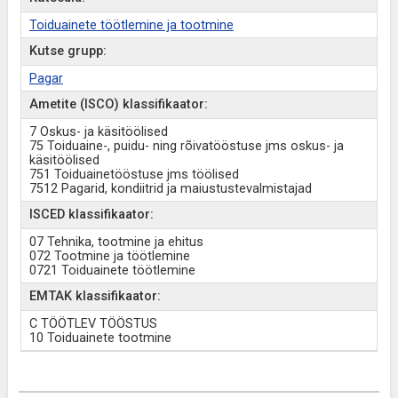
Toiduainete töötlemine ja tootmine
Kutse grupp:
Pagar
Ametite (ISCO) klassifikaator:
7 Oskus- ja käsitöölised
75 Toiduaine-, puidu- ning rõivatööstuse jms oskus- ja
käsitöölised
751 Toiduainetööstuse jms töölised
7512 Pagarid, kondiitrid ja maiustustevalmistajad
ISCED klassifikaator:
07 Tehnika, tootmine ja ehitus
072 Tootmine ja töötlemine
0721 Toiduainete töötlemine
EMTAK klassifikaator:
C TÖÖTLEV TÖÖSTUS
10 Toiduainete tootmine