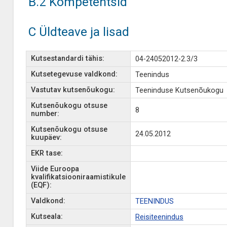
B.2 Kompetentsid
C Üldteave ja lisad
Kutsestandardi tähis:
04-24052012-2.3/3
Kutsetegevuse valdkond:
Teenindus
Vastutav kutsenõukogu:
Teeninduse Kutsenõukogu
Kutsenõukogu otsuse
8
number:
Kutsenõukogu otsuse
24.05.2012
kuupäev:
EKR tase:
Viide Euroopa
kvalifikatsiooniraamistikule
(EQF):
Valdkond:
TEENINDUS
Kutseala:
Reisiteenindus