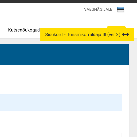
VAEGNÄGIJALE
Kutsenõukogud
Väljavõtted kutseregistrist
Sisukord - Turismikorraldaja III (ver 3)