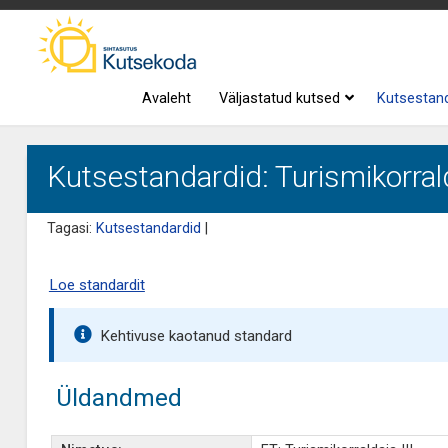
Avaleht
Väljastatud kutsed
Kutsestan
Kutsestandardid: Turismikorrald
Tagasi:
Kutsestandardid
|
Loe standardit
Kehtivuse kaotanud standard
Üldandmed