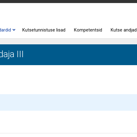
dardid
Kutsetunnistuse lisad
Kompetentsid
Kutse andjad
aja III