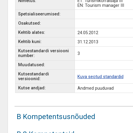
Nimetus:
ET: Turismikorraldaja III
EN: Tourism manager III
Spetsialiseerumised:
Osakutsed:
Kehtib alates:
24.05.2012
Kehtib kuni:
31.12.2013
Kutsestandardi versiooni
3
number:
Muudatused:
Kutsestandardi
Kuva seotud standardid
versioonid:
Kutse andjad:
Andmed puuduvad
B Kompetentsusnõuded