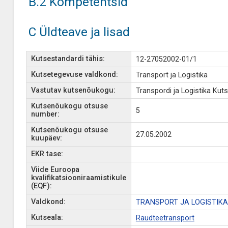
B.2 Kompetentsid
C Üldteave ja lisad
Kutsestandardi tähis:
12-27052002-01/1
Kutsetegevuse valdkond:
Transport ja Logistika
Vastutav kutsenõukogu:
Transpordi ja Logistika Ku
Kutsenõukogu otsuse
5
number:
Kutsenõukogu otsuse
27.05.2002
kuupäev:
EKR tase:
Viide Euroopa
kvalifikatsiooniraamistikule
(EQF):
Valdkond:
TRANSPORT JA LOGISTIKA
Kutseala:
Raudteetransport