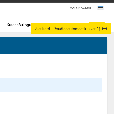
VAEGNÄGIJALE
Kutsenõukogud
Väljavõtted kutseregistrist
Sisukord - Raudteeautomaatik I (ver 1)