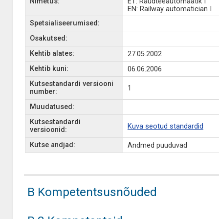
Nimetus:
ET: Raudteeautomaatik I
EN: Railway automatician I
Spetsialiseerumised:
Osakutsed:
Kehtib alates:
27.05.2002
Kehtib kuni:
06.06.2006
Kutsestandardi versiooni
1
number:
Muudatused:
Kutsestandardi
Kuva seotud standardid
versioonid:
Kutse andjad:
Andmed puuduvad
B Kompetentsusnõuded