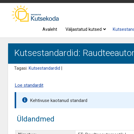
Avaleht
Väljastatud kutsed
Kutsestan
Kutsestandardid: Raudteeautom
Tagasi:
Kutsestandardid
|
Loe standardit
Kehtivuse kaotanud standard
Üldandmed