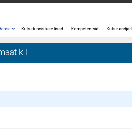
dardid
Kutsetunnistuse lisad
Kompetentsid
Kutse andjad
aatik I