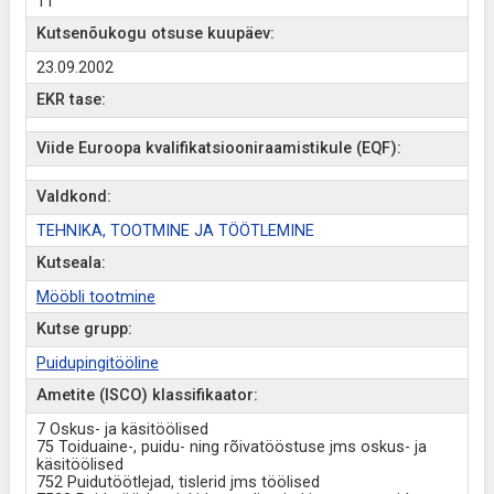
11
Kutsenõukogu otsuse kuupäev:
23.09.2002
EKR tase:
Viide Euroopa kvalifikatsiooniraamistikule (EQF):
Valdkond:
TEHNIKA, TOOTMINE JA TÖÖTLEMINE
Kutseala:
Mööbli tootmine
Kutse grupp:
Puidupingitööline
Ametite (ISCO) klassifikaator:
7 Oskus- ja käsitöölised
75 Toiduaine-, puidu- ning rõivatööstuse jms oskus- ja
käsitöölised
752 Puidutöötlejad, tislerid jms töölised