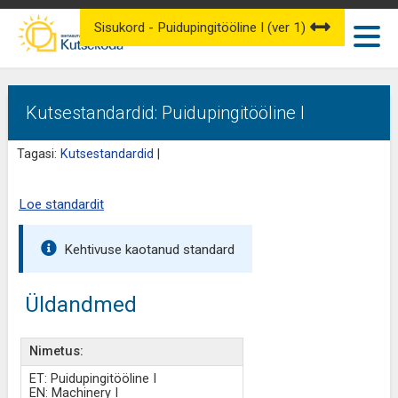
Sisukord - Puidupingitööline I (ver 1)
Kutsestandardid: Puidupingitööline I
Tagasi:
Kutsestandardid
|
Loe standardit
Kehtivuse kaotanud standard
Üldandmed
Nimetus:
ET: Puidupingitööline I
EN: Machinery I