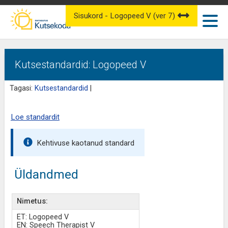
Sisukord - Logopeed V (ver 7)
Kutsestandardid: Logopeed V
Tagasi:
Kutsestandardid
|
Loe standardit
Kehtivuse kaotanud standard
Üldandmed
Nimetus:
ET: Logopeed V
EN: Speech Therapist V