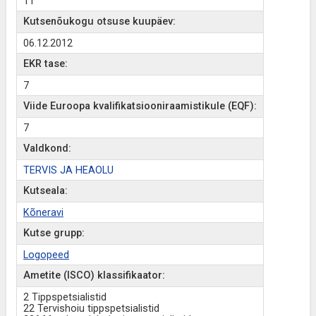
11
Kutsenõukogu otsuse kuupäev:
06.12.2012
EKR tase:
7
Viide Euroopa kvalifikatsiooniraamistikule (EQF):
7
Valdkond:
TERVIS JA HEAOLU
Kutseala:
Kõneravi
Kutse grupp:
Logopeed
Ametite (ISCO) klassifikaator:
2 Tippspetsialistid
22 Tervishoiu tippspetsialistid