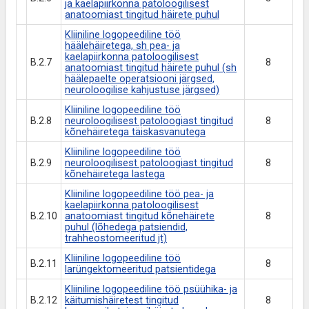
ja kaelapiirkonna patoloogilisest
anatoomiast tingitud häirete puhul
Kliiniline logopeediline töö
häälehäiretega, sh pea- ja
kaelapiirkonna patoloogilisest
B.2.7
8
anatoomiast tingitud häirete puhul (sh
häälepaelte operatsiooni järgsed,
neuroloogilise kahjustuse järgsed)
Kliiniline logopeediline töö
B.2.8
neuroloogilisest patoloogiast tingitud
8
kõnehäiretega täiskasvanutega
Kliiniline logopeediline töö
B.2.9
neuroloogilisest patoloogiast tingitud
8
kõnehäiretega lastega
Kliiniline logopeediline töö pea- ja
kaelapiirkonna patoloogilisest
B.2.10
anatoomiast tingitud kõnehäirete
8
puhul (lõhedega patsiendid,
trahheostomeeritud jt)
Kliiniline logopeediline töö
B.2.11
8
larüngektomeeritud patsientidega
Kliiniline logopeediline töö psüühika- ja
B.2.12
käitumishäiretest tingitud
8