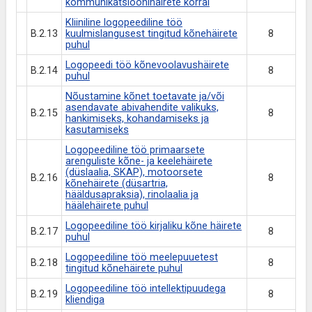
kommunikatsioonihäirete korral
Kliiniline logopeediline töö
B.2.13
kuulmislangusest tingitud kõnehäirete
8
puhul
Logopeedi töö kõnevoolavushäirete
B.2.14
8
puhul
Nõustamine kõnet toetavate ja/või
asendavate abivahendite valikuks,
B.2.15
8
hankimiseks, kohandamiseks ja
kasutamiseks
Logopeediline töö primaarsete
arenguliste kõne- ja keelehäirete
(düslaalia, SKAP), motoorsete
B.2.16
8
kõnehäirete (düsartria,
hääldusapraksia), rinolaalia ja
häälehäirete puhul
Logopeediline töö kirjaliku kõne häirete
B.2.17
8
puhul
Logopeediline töö meelepuuetest
B.2.18
8
tingitud kõnehäirete puhul
Logopeediline töö intellektipuudega
B.2.19
8
kliendiga