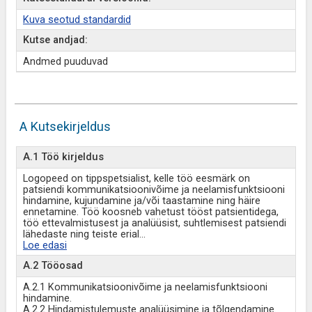
Kuva seotud standardid
Kutse andjad:
Andmed puuduvad
A Kutsekirjeldus
A.1 Töö kirjeldus
Logopeed on tippspetsialist, kelle töö eesmärk on
patsiendi kommunikatsioonivõime ja neelamisfunktsiooni
hindamine, kujundamine ja/või taastamine ning häire
ennetamine. Töö koosneb vahetust tööst patsientidega,
töö ettevalmistusest ja analüüsist, suhtlemisest patsiendi
lähedaste ning teiste erial
...
Loe edasi
A.2 Tööosad
A.2.1 Kommunikatsioonivõime ja neelamisfunktsiooni
hindamine.
A.2.2 Hindamistulemuste analüüsimine ja tõlgendamine.