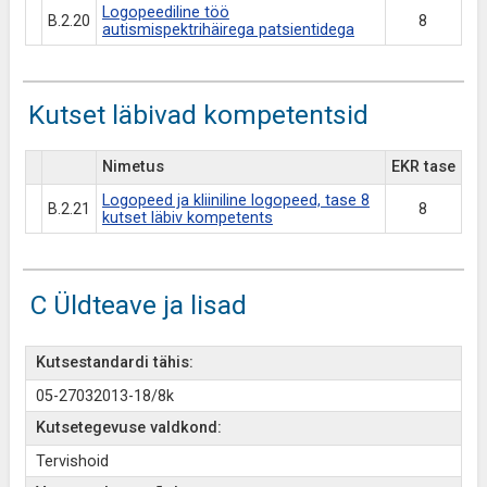
Logopeediline töö
B.2.20
8
autismispektrihäirega patsientidega
Kutset läbivad kompetentsid
Nimetus
EKR tase
Logopeed ja kliiniline logopeed, tase 8
B.2.21
8
kutset läbiv kompetents
C Üldteave ja lisad
Kutsestandardi tähis:
05-27032013-18/8k
Kutsetegevuse valdkond:
Tervishoid