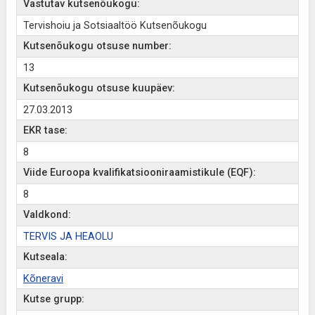
Vastutav kutsenõukogu:
Tervishoiu ja Sotsiaaltöö Kutsenõukogu
Kutsenõukogu otsuse number:
13
Kutsenõukogu otsuse kuupäev:
27.03.2013
EKR tase:
8
Viide Euroopa kvalifikatsiooniraamistikule (EQF):
8
Valdkond:
TERVIS JA HEAOLU
Kutseala:
Kõneravi
Kutse grupp: