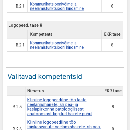
Kommunikatsioonivõime ja
B.2.1
8
neelamisfunktsiooni hindamine
Logopeed, tase 8
Kompetents
EKR tase
Kommunikatsioonivõime ja
B.2.1
8
neelamisfunktsiooni hindamine
Valitavad kompetentsid
Nimetus
EKR tase
Kliiniline logopeediline töö laste
neelamishäirete, sh pea- ja
B.2.5
8
kaelapiirkonna patoloogilisest
anatoomiast tingitud häirete puhul
Kliiniline logopeediline töö
täiskasvanute neelamishäirete, sh pea-
B.2.6
8