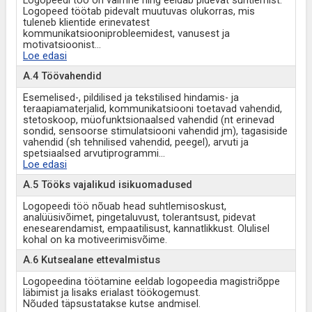
Logopeedi töö on vaimne ning eeldab pidevat suhtlemist.
Logopeed töötab pidevalt muutuvas olukorras, mis
tuleneb klientide erinevatest
kommunikatsiooniprobleemidest, vanusest ja
motivatsioonist
...
Loe edasi
A.4 Töövahendid
Esemelised-, pildilised ja tekstilised hindamis- ja
teraapiamaterjalid, kommunikatsiooni toetavad vahendid,
stetoskoop, müofunktsionaalsed vahendid (nt erinevad
sondid, sensoorse stimulatsiooni vahendid jm), tagasiside
vahendid (sh tehnilised vahendid, peegel), arvuti ja
spetsiaalsed arvutiprogrammi
...
Loe edasi
A.5 Tööks vajalikud isikuomadused
Logopeedi töö nõuab head suhtlemisoskust,
analüüsivõimet, pingetaluvust, tolerantsust, pidevat
enesearendamist, empaatilisust, kannatlikkust. Olulisel
kohal on ka motiveerimisvõime.
A.6 Kutsealane ettevalmistus
Logopeedina töötamine eeldab logopeedia magistriõppe
läbimist ja lisaks erialast töökogemust.
Nõuded täpsustatakse kutse andmisel.