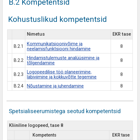
B.2 Kompetentsid
Kohustuslikud kompetentsid
Nimetus
EKR tase
Kommunikatsioonivõime ja
B.2.1
8
neelamisfunktsiooni hindamine
Hindamistulemuste analüüsimine ja
B.2.2
8
tõlgendamine
Logopeedilise töö planeerimine,
B.2.3
8
läbiviimine ja kokkuvõtte tegemine
B.2.4
Nõustamine ja juhendamine
8
Spetsialiseerumistega seotud kompetentsid
Kliiniline logopeed, tase 8
Kompetents
EKR tase