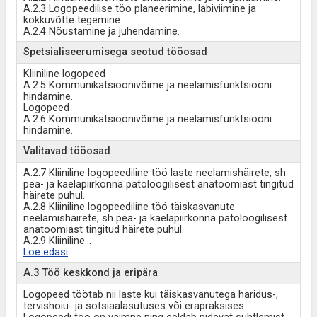
A.2.3 Logopeedilise töö planeerimine, läbiviimine ja
kokkuvõtte tegemine.
A.2.4 Nõustamine ja juhendamine.
Spetsialiseerumisega seotud tööosad
Kliiniline logopeed
A.2.5 Kommunikatsioonivõime ja neelamisfunktsiooni
hindamine.
Logopeed
A.2.6 Kommunikatsioonivõime ja neelamisfunktsiooni
hindamine.
Valitavad tööosad
A.2.7 Kliiniline logopeediline töö laste neelamishäirete, sh
pea- ja kaelapiirkonna patoloogilisest anatoomiast tingitud
häirete puhul.
A.2.8 Kliiniline logopeediline töö täiskasvanute
neelamishäirete, sh pea- ja kaelapiirkonna patoloogilisest
anatoomiast tingitud häirete puhul.
A.2.9 Kliiniline
...
Loe edasi
A.3 Töö keskkond ja eripära
Logopeed töötab nii laste kui täiskasvanutega haridus-,
tervishoiu- ja sotsiaalasutuses või erapraksises.