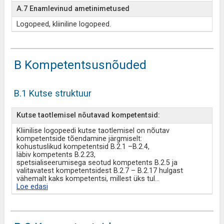
A.7 Enamlevinud ametinimetused
Logopeed, kliiniline logopeed.
B Kompetentsusnõuded
B.1 Kutse struktuur
Kutse taotlemisel nõutavad kompetentsid:
Kliinilise logopeedi kutse taotlemisel on nõutav
kompetentside tõendamine järgmiselt:
kohustuslikud kompetentsid B.2.1 –B.2.4,
läbiv kompetents B.2.23,
spetsialiseerumisega seotud kompetents B.2.5 ja
valitavatest kompetentsidest B.2.7 – B.2.17 hulgast
vähemalt kaks kompetentsi, millest üks tul
...
Loe edasi