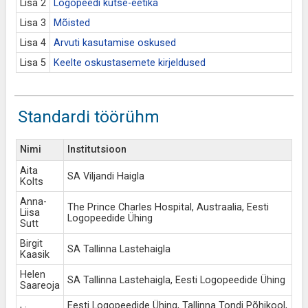
Lisa 2
Logopeedi kutse-eetika
Lisa 3
Mõisted
Lisa 4
Arvuti kasutamise oskused
Lisa 5
Keelte oskustasemete kirjeldused
Standardi töörühm
Nimi
Institutsioon
Aita
SA Viljandi Haigla
Kolts
Anna-
The Prince Charles Hospital, Austraalia, Eesti
Liisa
Logopeedide Ühing
Sutt
Birgit
SA Tallinna Lastehaigla
Kaasik
Helen
SA Tallinna Lastehaigla, Eesti Logopeedide Ühing
Saareoja
Eesti Logopeedide Ühing, Tallinna Tondi Põhikool,