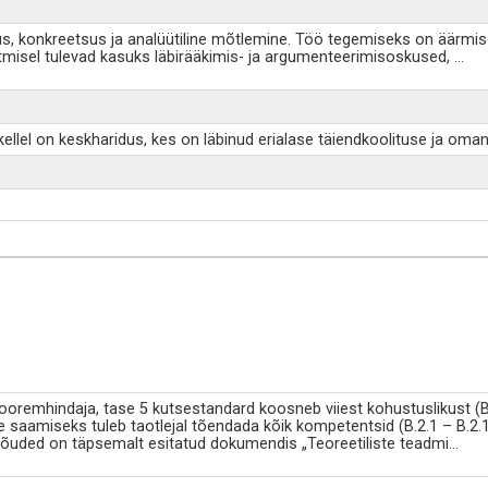
s, konkreetsus ja analüütiline mõtlemine. Töö tegemiseks on äärmise
itmisel tulevad kasuks läbirääkimis- ja argumenteerimisoskused,
...
kellel on keskharidus, kes on läbinud erialase täiendkoolituse ja o
ooremhindaja, tase 5 kutsestandard koosneb viiest kohustuslikust (B.2
e saamiseks tuleb taotlejal tõendada kõik kompetentsid (B.2.1 – B.2.1
õuded on täpsemalt esitatud dokumendis „Teoreetiliste teadmi
...