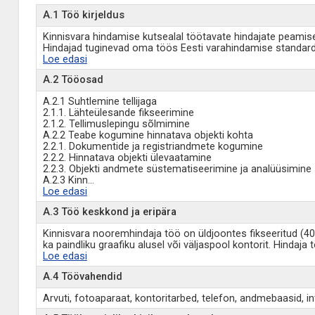
A.1 Töö kirjeldus
Kinnisvara hindamise kutsealal töötavate hindajate peami
Hindajad tuginevad oma töös Eesti varahindamise standardit
Loe edasi
A.2 Tööosad
A.2.1 Suhtlemine tellijaga
2.1.1. Lähteülesande fikseerimine
2.1.2. Tellimuslepingu sõlmimine
A.2.2 Teabe kogumine hinnatava objekti kohta
2.2.1. Dokumentide ja registriandmete kogumine
2.2.2. Hinnatava objekti ülevaatamine
2.2.3. Objekti andmete süstematiseerimine ja analüüsimine
A.2.3 Kinn
...
Loe edasi
A.3 Töö keskkond ja eripära
Kinnisvara nooremhindaja töö on üldjoontes fikseeritud (4
ka paindliku graafiku alusel või väljaspool kontorit. Hindaj
Loe edasi
A.4 Töövahendid
Arvuti, fotoaparaat, kontoritarbed, telefon, andmebaasid, in