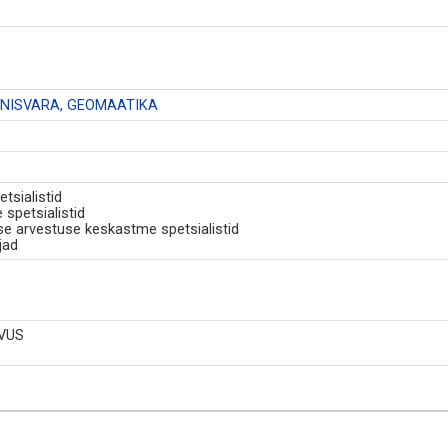
INNISVARA, GEOMAATIKA
tsialistid
 spetsialistid
se arvestuse keskastme spetsialistid
jad
VUS