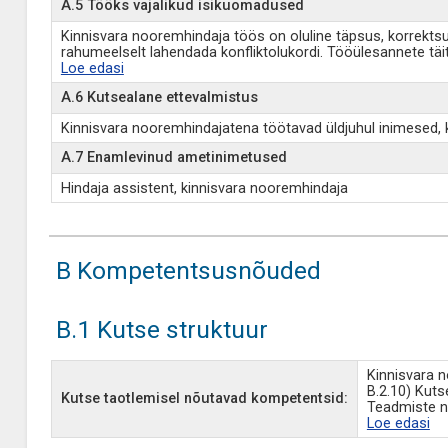
A.5 Tööks vajalikud isikuomadused
Kinnisvara nooremhindaja töös on oluline täpsus, korrektsu
rahumeelselt lahendada konfliktolukordi. Tööülesannete tä
Loe edasi
A.6 Kutsealane ettevalmistus
Kinnisvara nooremhindajatena töötavad üldjuhul inimesed, 
A.7 Enamlevinud ametinimetused
Hindaja assistent, kinnisvara nooremhindaja
B Kompetentsusnõuded
B.1 Kutse struktuur
Kinnisvara n
B.2.10) Kuts
Kutse taotlemisel nõutavad kompetentsid:
Teadmiste n
Loe edasi