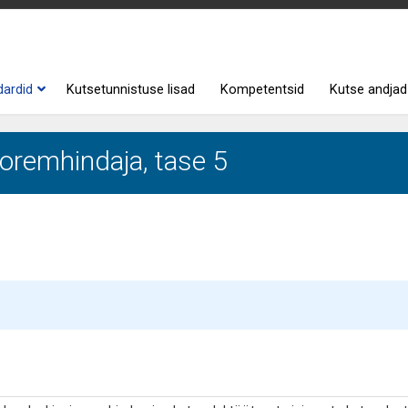
dardid
Kutsetunnistuse lisad
Kompetentsid
Kutse andjad
oremhindaja, tase 5