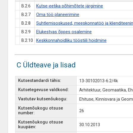
B.2.6
Kutse-eetika põhimõtete järgimine
B.2.7
Oma töö planeerimine
B.2.8
Suhtlemisoskused, meeskonnatöö ja klienditeeni
B.2.9
Elukestvas õppes osalemine
B.2.10
Keskkonnahoidliku tööstiili hoidmine
C Üldteave ja lisad
Kutsestandardi tähis:
13-30102013-6.2/4k
Kutsetegevuse valdkond:
Arhitektuur, Geomaatika, Ehi
Vastutav kutsenõukogu:
Ehituse, Kinnisvara ja Geo
Kutsenõukogu otsuse
26
number:
Kutsenõukogu otsuse
30.10.2013
kuupäev: