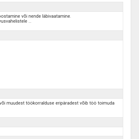
oostamine või nende läbivaatamine.
vusvahelistele
...
t või muudest töökorralduse eripäradest võib töö toimuda