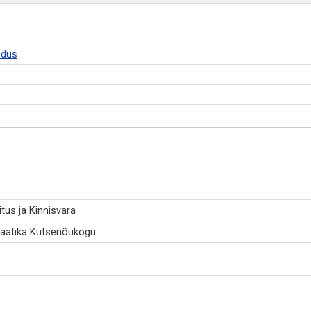
ndus
tus ja Kinnisvara
maatika Kutsenõukogu