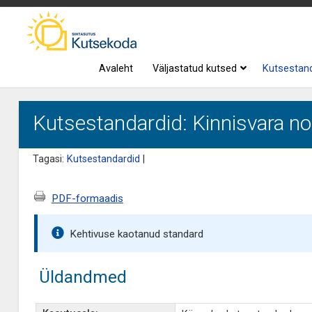
Avaleht
Väljastatud kutsed
Kutsestan
Kutsestandardid: Kinnisvara no
Tagasi:
Kutsestandardid
|
PDF-formaadis
Kehtivuse kaotanud standard
Üldandmed