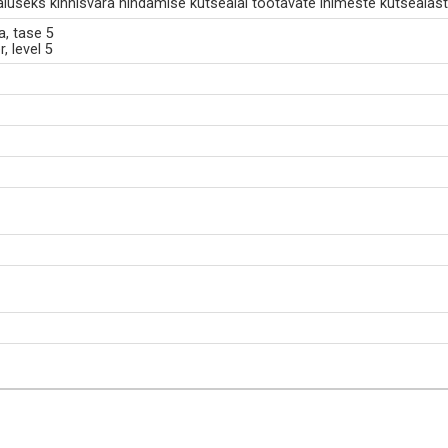
luseks kinnisvara hindamise kutsealal töötavate inimeste kutsealas
a, tase 5
, level 5