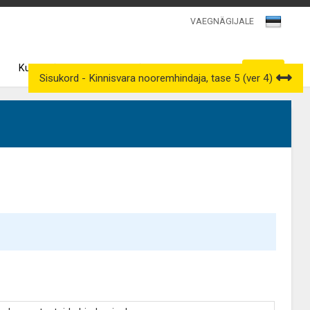
VAEGNÄGIJALE
Kutsenõukogud
Väljavõtted kutseregistrist
Sisukord - Kinnisvara nooremhindaja, tase 5 (ver 4)