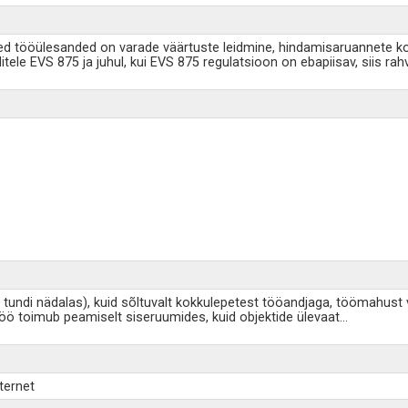
sed tööülesanded on varade väärtuste leidmine, hindamisaruannete k
ele EVS 875 ja juhul, kui EVS 875 regulatsioon on ebapiisav, siis rah
0 tundi nädalas), kuid sõltuvalt kokkulepetest tööandjaga, töömahus
a töö toimub peamiselt siseruumides, kuid objektide ülevaat
...
ternet