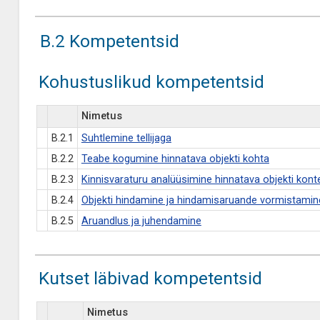
B.2 Kompetentsid
Kohustuslikud kompetentsid
Nimetus
B.2.1
Suhtlemine tellijaga
B.2.2
Teabe kogumine hinnatava objekti kohta
B.2.3
Kinnisvaraturu analüüsimine hinnatava objekti kont
B.2.4
Objekti hindamine ja hindamisaruande vormistamin
B.2.5
Aruandlus ja juhendamine
Kutset läbivad kompetentsid
Nimetus