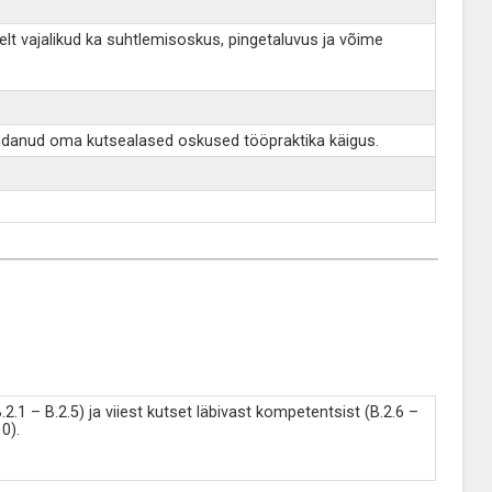
lt vajalikud ka suhtlemisoskus, pingetaluvus ja võime
mandanud oma kutsealased oskused tööpraktika käigus.
.1 – B.2.5) ja viiest kutset läbivast kompetentsist (B.2.6 –
0).