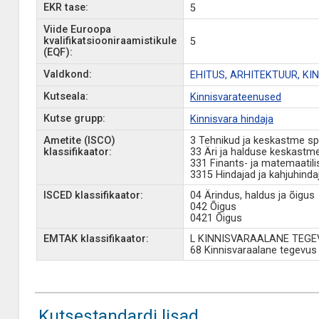
EKR tase:
5
Viide Euroopa
kvalifikatsiooniraamistikule
5
(EQF):
Valdkond:
EHITUS, ARHITEKTUUR, K
Kutseala:
Kinnisvarateenused
Kutse grupp:
Kinnisvara hindaja
Ametite (ISCO)
3 Tehnikud ja keskastme spe
klassifikaator:
33 Äri ja halduse keskastme
331 Finants- ja matemaatili
3315 Hindajad ja kahjuhinda
ISCED klassifikaator:
04 Ärindus, haldus ja õigus
042 Õigus
0421 Õigus
EMTAK klassifikaator:
L KINNISVARAALANE TEGE
68 Kinnisvaraalane tegevus
Kutsestandardi lisad