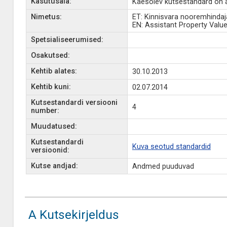
Kasutusala:
Käesolev kutsestandard on a
Nimetus:
ET: Kinnisvara nooremhindaj
EN: Assistant Property Valuer
Spetsialiseerumised:
Osakutsed:
Kehtib alates:
30.10.2013
Kehtib kuni:
02.07.2014
Kutsestandardi versiooni
4
number:
Muudatused:
Kutsestandardi
Kuva seotud standardid
versioonid:
Kutse andjad:
Andmed puuduvad
A Kutsekirjeldus