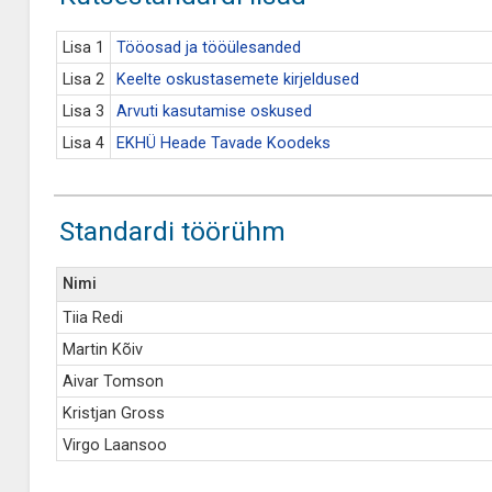
Lisa 1
Tööosad ja tööülesanded
Lisa 2
Keelte oskustasemete kirjeldused
Lisa 3
Arvuti kasutamise oskused
Lisa 4
EKHÜ Heade Tavade Koodeks
Standardi töörühm
Nimi
Tiia Redi
Martin Kõiv
Aivar Tomson
Kristjan Gross
Virgo Laansoo