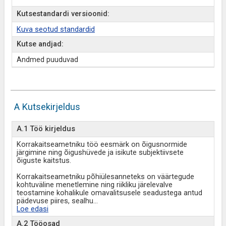
Kutsestandardi versioonid:
Kuva seotud standardid
Kutse andjad:
Andmed puuduvad
A Kutsekirjeldus
A.1 Töö kirjeldus
Korrakaitseametniku töö eesmärk on õigusnormide
järgimine ning õigushüvede ja isikute subjektiivsete
õiguste kaitstus.
Korrakaitseametniku põhiülesanneteks on väärtegude
kohtuväline menetlemine ning riikliku järelevalve
teostamine kohalikule omavalitsusele seadustega antud
pädevuse piires, sealhu
...
Loe edasi
A.2 Tööosad