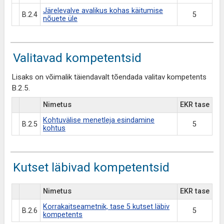
Järelevalve avalikus kohas käitumise
B.2.4
5
nõuete üle
Valitavad kompetentsid
Lisaks on võimalik täiendavalt tõendada valitav kompetents
B.2.5.
Nimetus
EKR tase
Kohtuvälise menetleja esindamine
B.2.5
5
kohtus
Kutset läbivad kompetentsid
Nimetus
EKR tase
Korrakaitseametnik, tase 5 kutset läbiv
B.2.6
5
kompetents