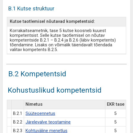
B.1 Kutse struktuur
Kutse taotlemisel nõutavad kompetentsid:
Korrakaitseametnik, tase 5 kutse koosneb kuuest
kompetentsist. Selle kutse taotlemisel on nõutav
kompetentside B.2.1 – B.2.4 ja B.2.6 (läbiv kompetents)
tõendamine. Lisaks on võimalik täiendavalt tõendada
valitav kompetents B.2.5.
B.2 Kompetentsid
Kohustuslikud kompetentsid
Nimetus
EKR tase
B.2.1
Süüteoennetus
5
B.2.2
Järelevalve teostamine
5
B.2.3
Kohtuväline menetlus
5