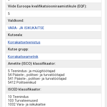
Viide Euroopa kvalifikatsiooniraamistikule (EQF):
5
Valdkond:
VARA- JA ISIKUKAITSE
Kutseala:
Korrakaitseteenistus
Kutse grupp:
Korrakaitseametnik
Ametite (ISCO) klassifikaator:
5 Teenindus- ja müügitöötajad
54 Pääste-, politsei- ja turvatöötajad
541 Pääste-, politsei- ja turvatöötajad
5412 Politseinikud
ISCED klassifikaator:
10 Teenindus
103 Turvateenused
1032 Vara- ja isikukaitse