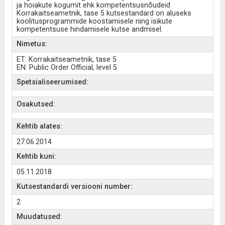
ja hoiakute kogumit ehk kompetentsusnõudeid
Korrakaitseametnik, tase 5 kutsestandard on aluseks
koolitusprogrammide koostamisele ning isikute
kompetentsuse hindamisele kutse andmisel.
Nimetus:
ET: Korrakaitseametnik, tase 5
EN: Public Order Official, level 5
Spetsialiseerumised:
Osakutsed:
Kehtib alates:
27.06.2014
Kehtib kuni:
05.11.2018
Kutsestandardi versiooni number:
2
Muudatused: