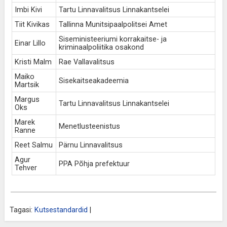
Imbi Kivi
Tartu Linnavalitsus Linnakantselei
Tiit Kivikas
Tallinna Munitsipaalpolitsei Amet
Siseministeeriumi korrakaitse- ja
Einar Lillo
kriminaalpoliitika osakond
Kristi Malm
Rae Vallavalitsus
Maiko
Sisekaitseakadeemia
Martsik
Margus
Tartu Linnavalitsus Linnakantselei
Oks
Marek
Menetlusteenistus
Ranne
Reet Salmu
Pärnu Linnavalitsus
Agur
PPA Põhja prefektuur
Tehver
Tagasi:
Kutsestandardid
|