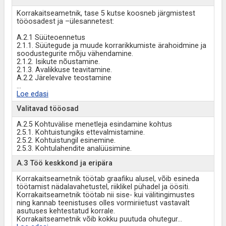
Korrakaitseametnik, tase 5 kutse koosneb järgmistest
tööosadest ja –ülesannetest:
A.2.1 Süüteoennetus
2.1.1. Süütegude ja muude korrarikkumiste ärahoidmine ja
soodustegurite mõju vähendamine.
2.1.2. Isikute nõustamine.
2.1.3. Avalikkuse teavitamine.
A.2.2 Järelevalve teostamine
...
Loe edasi
Valitavad tööosad
A.2.5 Kohtuvälise menetleja esindamine kohtus
2.5.1. Kohtuistungiks ettevalmistamine.
2.5.2. Kohtuistungil esinemine.
2.5.3. Kohtulahendite analüüsimine.
A.3 Töö keskkond ja eripära
Korrakaitseametnik töötab graafiku alusel, võib esineda
töötamist nädalavahetustel, riiklikel pühadel ja öösiti.
Korrakaitseametnik töötab nii sise- kui välitingimustes
ning kannab teenistuses olles vormiriietust vastavalt
asutuses kehtestatud korrale.
Korrakaitseametnik võib kokku puutuda ohutegur
...