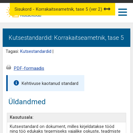
Sisukord - Korrakaitseametnik, tase 5 (ver 2)
Kutsestandardid: Korrakaitseametnik, tase 5
Tagasi:
Kutsestandardid
|
PDF-formaadis
Kehtivuse kaotanud standard
Üldandmed
Kasutusala:
Kutsestandard on dokument, milles kirjeldatakse tööd
ning töö edukaks tegemiseks vajalike oskuste, teadmiste