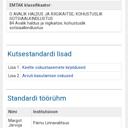
EMTAK klassifikaator:
O AVALIK HALDUS JA RIIGIKAITSE; KOHUSTUSLIK
SOTSIAALKINDLUSTUS
84 Avalik haldus ja riigikaitse; kohustuslik
sotsiaalkindlustus
Kutsestandardi lisad
Lisa 1
Keelte oskustasemete kirjeldused
Lisa 2
Arvuti kasutamise oskused
Standardi töörühm
Nimi
Institutsioon
Margot
Pärnu Linnavalitsus
Järvoja