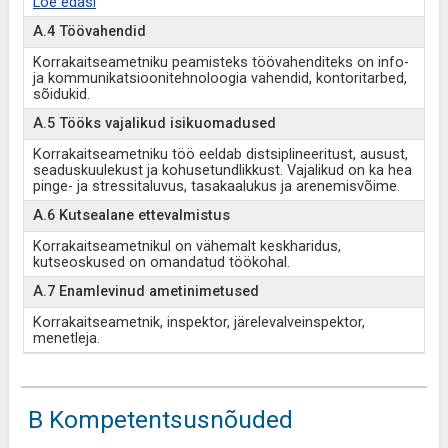
Loe edasi
A.4 Töövahendid
Korrakaitseametniku peamisteks töövahenditeks on info-
ja kommunikatsioonitehnoloogia vahendid, kontoritarbed,
sõidukid.
A.5 Tööks vajalikud isikuomadused
Korrakaitseametniku töö eeldab distsiplineeritust, ausust,
seaduskuulekust ja kohusetundlikkust. Vajalikud on ka hea
pinge- ja stressitaluvus, tasakaalukus ja arenemisvõime.
A.6 Kutsealane ettevalmistus
Korrakaitseametnikul on vähemalt keskharidus,
kutseoskused on omandatud töökohal.
A.7 Enamlevinud ametinimetused
Korrakaitseametnik, inspektor, järelevalveinspektor,
menetleja.
B Kompetentsusnõuded