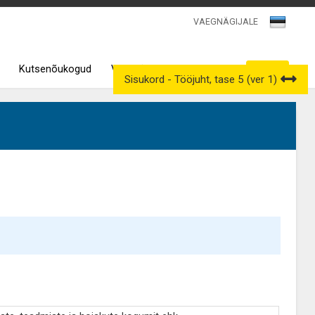
VAEGNÄGIJALE
Kutsenõukogud
Väljavõtted kutseregistrist
Sisukord - Tööjuht, tase 5 (ver 1)