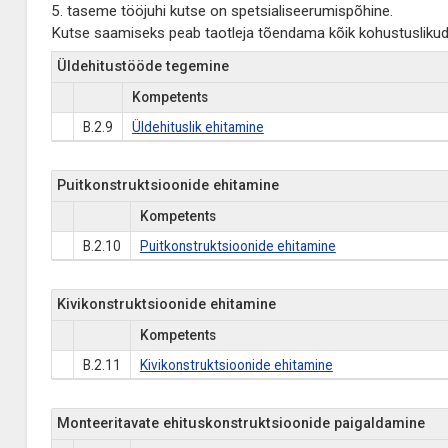
5. taseme tööjuhi kutse on spetsialiseerumispõhine.
Kutse saamiseks peab taotleja tõendama kõik kohustuslikud (
Üldehitustööde tegemine
Kompetents
B.2.9
Üldehituslik ehitamine
Puitkonstruktsioonide ehitamine
Kompetents
B.2.10
Puitkonstruktsioonide ehitamine
Kivikonstruktsioonide ehitamine
Kompetents
B.2.11
Kivikonstruktsioonide ehitamine
Monteeritavate ehituskonstruktsioonide paigaldamine