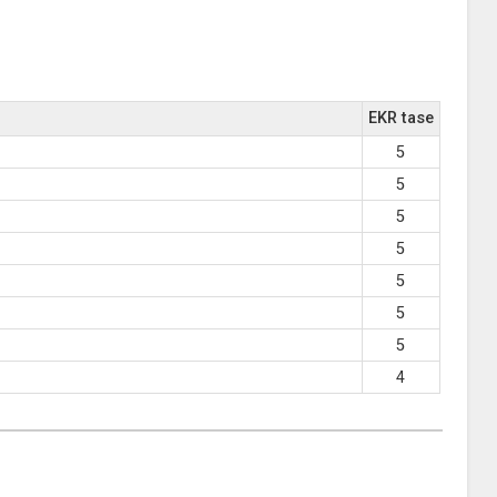
EKR tase
5
5
5
5
5
5
5
4