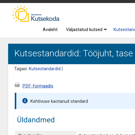
Avaleht
Väljastatud kutsed
Kutsestan
Kutsestandardid: Tööjuht, tase
Tagasi:
Kutsestandardid
|
PDF-formaadis
Kehtivuse kaotanud standard
Üldandmed