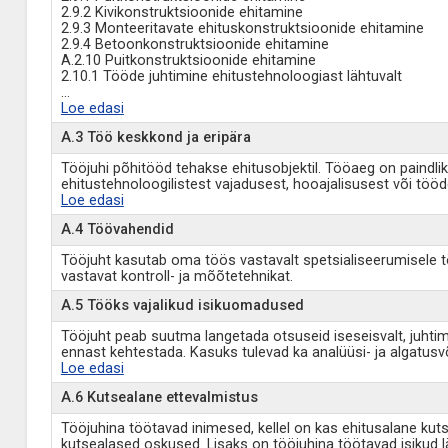
2.9.2 Kivikonstruktsioonide ehitamine
2.9.3 Monteeritavate ehituskonstruktsioonide ehitamine
2.9.4 Betoonkonstruktsioonide ehitamine
A.2.10 Puitkonstruktsioonide ehitamine
2.10.1 Tööde juhtimine ehitustehnoloogiast lähtuvalt
...
Loe edasi
A.3 Töö keskkond ja eripära
Tööjuhi põhitööd tehakse ehitusobjektil. Tööaeg on paindlik
ehitustehnoloogilistest vajadusest, hooajalisusest või tööde
Loe edasi
A.4 Töövahendid
Tööjuht kasutab oma töös vastavalt spetsialiseerumisele 
vastavat kontroll- ja mõõtetehnikat.
A.5 Tööks vajalikud isikuomadused
Tööjuht peab suutma langetada otsuseid iseseisvalt, juht
ennast kehtestada. Kasuks tulevad ka analüüsi- ja algatusvõ
Loe edasi
A.6 Kutsealane ettevalmistus
Tööjuhina töötavad inimesed, kellel on kas ehitusalane kut
kutsealased oskused. Lisaks on tööjuhina töötavad isikud 