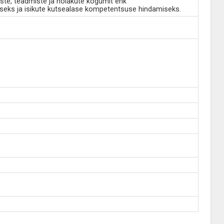
ste, teadmiste ja hoiakute kogumit ehk
seks ja isikute kutsealase kompetentsuse hindamiseks.