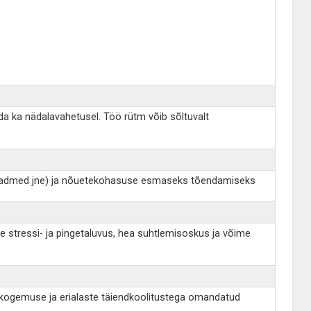
ada ka nädalavahetusel. Töö rütm võib sõltuvalt
niseadmed jne) ja nõuetekohasuse esmaseks tõendamiseks
stressi- ja pingetaluvus, hea suhtlemisoskus ja võime
töökogemuse ja erialaste täiendkoolitustega omandatud