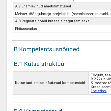
A.7 Enamlevinud ametinimetused
Meister, töödejuhataja, projektijuht (spetsialiseerumisval
A.8 Regulatsioonid kutsealal tegutsemiseks
Ehitusseadus
B Kompetentsusnõuded
B.1 Kutse struktuur
Tööjuht, tas
B.2.22) ja vi
Kutse taotlemisel nõutavad kompetentsid:
5. taseme tö
Kutse saami
Loe edasi