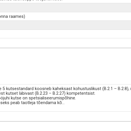
dkonna raames)
e 5 kutsestandard koosneb kaheksast kohustuslikust (B.2.1 – B.2.8),
iest kutset läbivast (B.2.23 – B.2.27) kompetentsist.
öjuhi kutse on spetsialiseerumispõhine.
seks peab taotleja tõendama kõ
...