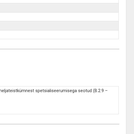
 neljateistkümnest spetsialiseerumisega seotud (B.2.9 –