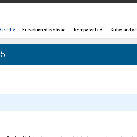
dardid
Kutsetunnistuse lisad
Kompetentsid
Kutse andjad
 5