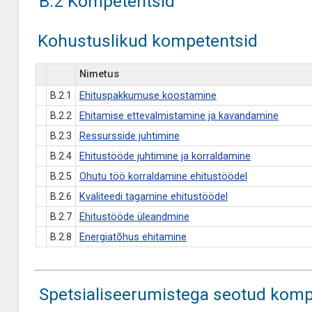
B.2 Kompetentsid
Kohustuslikud kompetentsid
Nimetus
B.2.1
Ehituspakkumuse koostamine
B.2.2
Ehitamise ettevalmistamine ja kavandamine
B.2.3
Ressursside juhtimine
B.2.4
Ehitustööde juhtimine ja korraldamine
B.2.5
Ohutu töö korraldamine ehitustöödel
B.2.6
Kvaliteedi tagamine ehitustöödel
B.2.7
Ehitustööde üleandmine
B.2.8
Energiatõhus ehitamine
Spetsialiseerumistega seotud komp