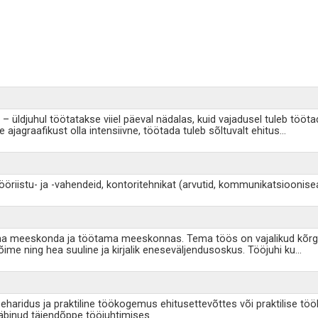
 – üldjuhul töötatakse viiel päeval nädalas, kuid vajadusel tuleb tööt
 ajagraafikust olla intensiivne, töötada tuleb sõltuvalt ehitus
...
tööriistu- ja -vahendeid, kontoritehnikat (arvutid, kommunikatsioo
ima meeskonda ja töötama meeskonnas. Tema töös on vajalikud kõrge 
ime ning hea suuline ja kirjalik eneseväljendusoskus. Tööjuhi ku
...
seharidus ja praktiline töökogemus ehitusettevõttes või praktilise 
läbinud täiendõppe tööjuhtimises.