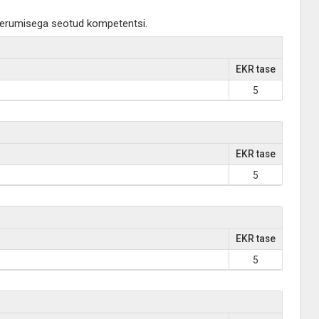
seerumisega seotud kompetentsi.
EKR tase
5
EKR tase
5
EKR tase
5