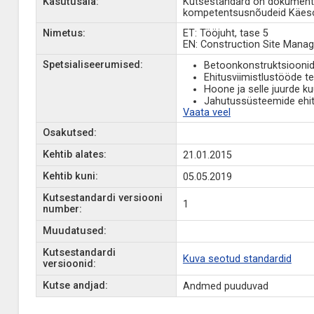
Kasutusala:
Kutsestandard on dokument, 
kompetentsusnõudeid Käesole
Nimetus:
ET: Tööjuht, tase 5
EN: Construction Site Manage
Spetsialiseerumised:
Betoonkonstruktsioonid
Ehitusviimistlustööde 
Hoone ja selle juurde k
Jahutussüsteemide ehi
Vaata veel
Osakutsed:
Kehtib alates:
21.01.2015
Kehtib kuni:
05.05.2019
Kutsestandardi versiooni
1
number:
Muudatused:
Kutsestandardi
Kuva seotud standardid
versioonid:
Kutse andjad:
Andmed puuduvad