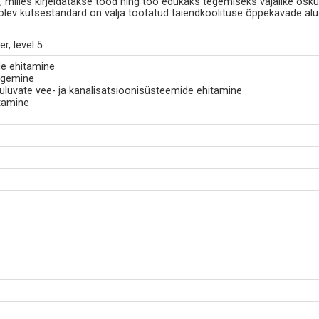
milles kirjeldatakse tööd ning töö edukaks tegemiseks vajalike osku
v kutsestandard on välja töötatud täiendkoolituse õppekavade alu
r, level 5
e ehitamine
tegemine
uuluvate vee- ja kanalisatsioonisüsteemide ehitamine
tamine