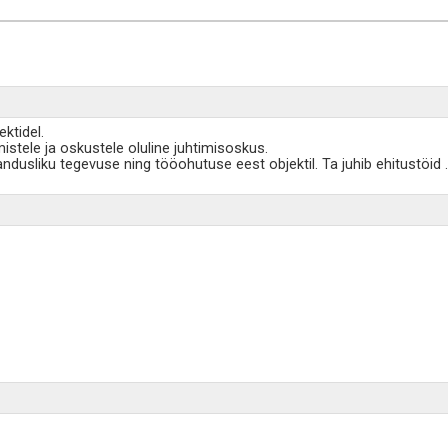
ktidel.
stele ja oskustele oluline juhtimisoskus.
ndusliku tegevuse ning tööohutuse eest objektil. Ta juhib ehitustöid
.