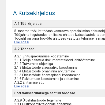
A Kutsekirjeldus
A.1 Töö kirjeldus
5. taseme tööjuht töötab vastutava spetsialistina ehitusobje
Tööjuhina tegutsedes on lisaks ehituse kutsealastele teadmi
Tööjuht on oma töövõtu ulatuses vastutav tehnilise ja maja
Loe edasi
A.2 Tööosad
A.2.1 Ehituspakkumuse koostamine
2.1.1 Tellija esitatud dokumentatsiooni läbitöötamine
2.1.2 Tutvumine objektiga
2.1.3 Ehitustööde ajagraafiku koostamine
2.1.4 Ehitustööde omahinna arvutamine
2.1.5 Ehitustööde finantsplaani koostamine
2.1.6 Pakkumuse koostamine ja esitamine
A.2.2 Ehitamise et
...
Loe edasi
Spetsialiseerumisega seotud tööosad
A.2.9 Üldehitustööde tegemine
2.9.1 Puitkonstruktsioonide ehitamine