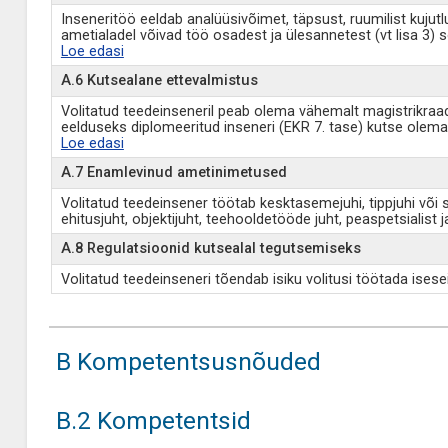
Inseneritöö eeldab analüüsivõimet, täpsust, ruumilist kujut
ametialadel võivad töö osadest ja ülesannetest (vt lisa 3) 
Loe edasi
A.6 Kutsealane ettevalmistus
Volitatud teedeinseneril peab olema vähemalt magistrikraad
eelduseks diplomeeritud inseneri (EKR 7. tase) kutse olema
Loe edasi
A.7 Enamlevinud ametinimetused
Volitatud teedeinsener töötab kesktasemejuhi, tippjuhi või s
ehitusjuht, objektijuht, teehooldetööde juht, peaspetsialist j
A.8 Regulatsioonid kutsealal tegutsemiseks
Volitatud teedeinseneri tõendab isiku volitusi töötada isesei
B Kompetentsusnõuded
B.2 Kompetentsid