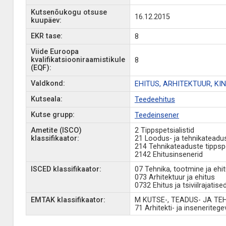
Kutsenõukogu otsuse
16.12.2015
kuupäev:
EKR tase:
8
Viide Euroopa
kvalifikatsiooniraamistikule
8
(EQF):
Valdkond:
EHITUS, ARHITEKTUUR, K
Kutseala:
Teedeehitus
Kutse grupp:
Teedeinsener
Ametite (ISCO)
2 Tippspetsialistid
klassifikaator:
21 Loodus- ja tehnikateadust
214 Tehnikateaduste tippspet
2142 Ehitusinsenerid
ISCED klassifikaator:
07 Tehnika, tootmine ja ehi
073 Arhitektuur ja ehitus
0732 Ehitus ja tsiviilrajatise
EMTAK klassifikaator:
M KUTSE-, TEADUS- JA T
71 Arhitekti- ja inseneriteg