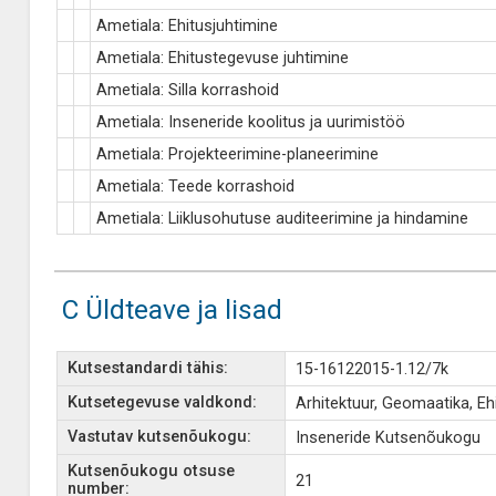
Ametiala: Ehitusjuhtimine
Ametiala: Ehitustegevuse juhtimine
Ametiala: Silla korrashoid
Ametiala: Inseneride koolitus ja uurimistöö
Ametiala: Projekteerimine-planeerimine
Ametiala: Teede korrashoid
Ametiala: Liiklusohutuse auditeerimine ja hindamine
C Üldteave ja lisad
Kutsestandardi tähis:
15-16122015-1.12/7k
Kutsetegevuse valdkond:
Arhitektuur, Geomaatika, Ehi
Vastutav kutsenõukogu:
Inseneride Kutsenõukogu
Kutsenõukogu otsuse
21
number: