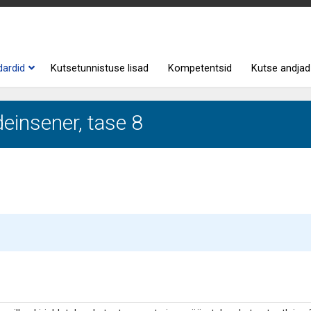
dardid
Kutsetunnistuse lisad
Kompetentsid
Kutse andjad
einsener, tase 8