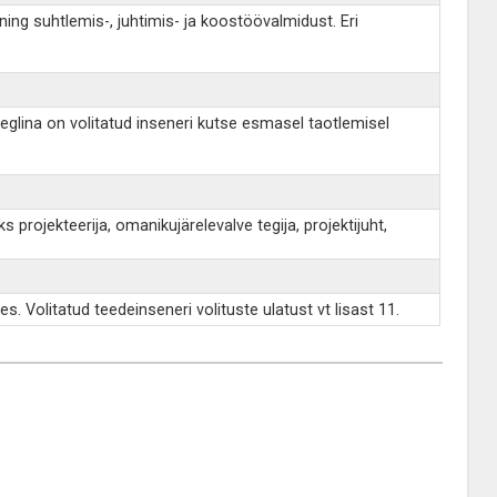
ing suhtlemis-, juhtimis- ja koostöövalmidust. Eri
eglina on volitatud inseneri kutse esmasel taotlemisel
projekteerija, omanikujärelevalve tegija, projektijuht,
. Volitatud teedeinseneri volituste ulatust vt lisast 11.