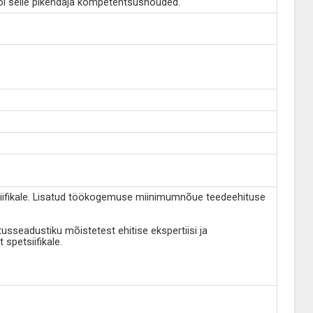
või selle pikendaja kompetentsusnõuded.
tsiifikale. Lisatud töökogemuse miinimumnõue teedeehituse
usseadustiku mõistetest ehitise ekspertiisi ja
spetsiifikale.