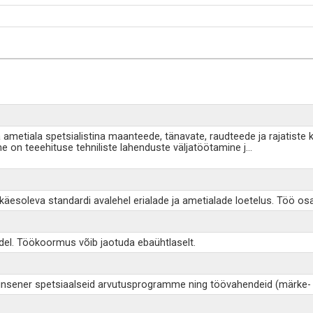
ametiala spetsialistina maanteede, tänavate, raudteede ja rajatiste k
e on teeehituse tehniliste lahenduste väljatöötamine j
...
äesoleva standardi avalehel erialade ja ametialade loetelus. Töö osad
tidel. Töökoormus võib jaotuda ebaühtlaselt.
b insener spetsiaalseid arvutusprogramme ning töövahendeid (märke- 