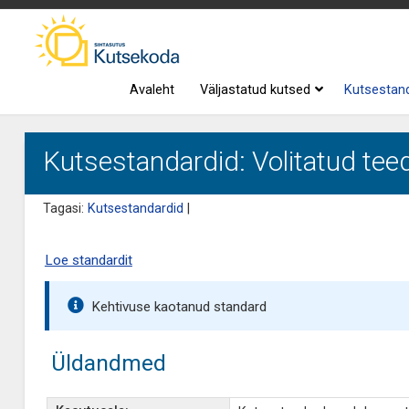
Avaleht
Väljastatud kutsed
Kutsestan
Kutsestandardid: Volitatud teed
Tagasi:
Kutsestandardid
|
Loe standardit
Kehtivuse kaotanud standard
Üldandmed