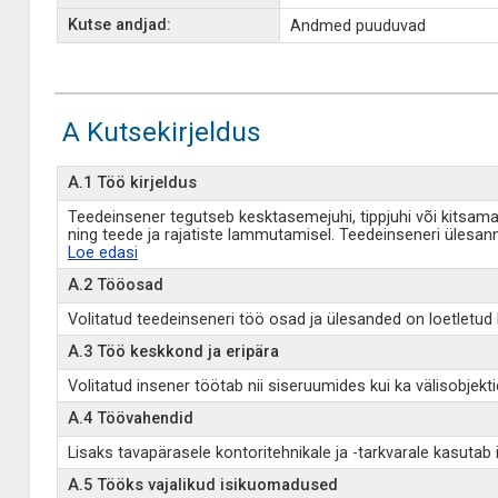
Kutse andjad:
Andmed puuduvad
A Kutsekirjeldus
A.1 Töö kirjeldus
Teedeinsener tegutseb kesktasemejuhi, tippjuhi või kitsama 
ning teede ja rajatiste lammutamisel. Teedeinseneri ülesann
Loe edasi
A.2 Tööosad
Volitatud teedeinseneri töö osad ja ülesanded on loetletud k
A.3 Töö keskkond ja eripära
Volitatud insener töötab nii siseruumides kui ka välisobjek
A.4 Töövahendid
Lisaks tavapärasele kontoritehnikale ja -tarkvarale kasuta
A.5 Tööks vajalikud isikuomadused