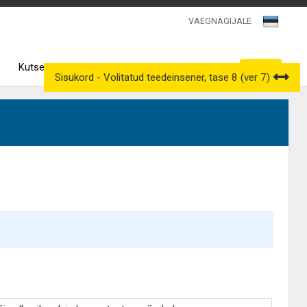
VAEGNÄGIJALE
Kutsenõukogud
Väljavõtted kutseregistrist
Sisukord - Volitatud teedeinsener, tase 8 (ver 7)