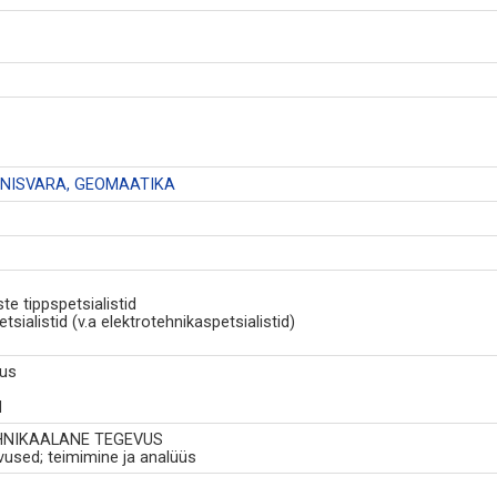
INNISVARA, GEOMAATIKA
e tippspetsialistid
sialistid (v.a elektrotehnikaspetsialistid)
tus
d
EHNIKAALANE TEGEVUS
evused; teimimine ja analüüs