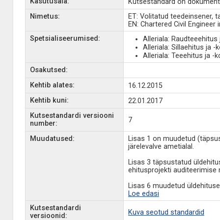
Kasutusala:
Kutsestandard on dokument, 
Nimetus:
ET: Volitatud teedeinsener, t
EN: Chartered Civil Engineer i
Spetsialiseerumised:
Alleriala: Raudteeehitus
Alleriala: Sillaehitus ja 
Alleriala: Teeehitus ja -
Osakutsed:
Kehtib alates:
16.12.2015
Kehtib kuni:
22.01.2017
Kutsestandardi versiooni
7
number:
Muudatused:
Lisas 1 on muudetud (täpsus
järelevalve ametialal.
Lisas 3 täpsustatud üldehitu
ehitusprojekti auditeerimise
Lisas 6 muudetud üldehituse
Loe edasi
Kutsestandardi
Kuva seotud standardid
versioonid: