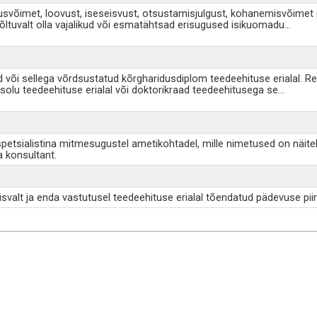
lusvõimet, loovust, iseseisvust, otsustamisjulgust, kohanemisvõimet n
sõltuvalt olla vajalikud või esmatähtsad erisugused isikuomadu
...
 või sellega võrdsustatud kõrgharidusdiplom teedeehituse erialal. Re
solu teedeehituse erialal või doktorikraad teedeehitusega se
...
petsialistina mitmesugustel ametikohtadel, mille nimetused on näiteks 
a konsultant.
svalt ja enda vastutusel teedeehituse erialal tõendatud pädevuse piires