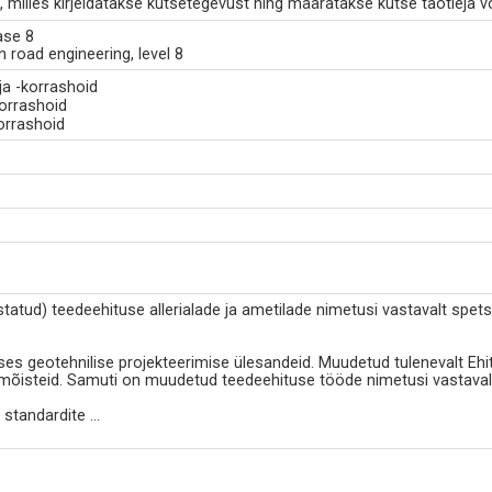
milles kirjeldatakse kutsetegevust ning määratakse kutse taotleja 
ase 8
n road engineering, level 8
 ja -korrashoid
-korrashoid
korrashoid
tatud) teedeehituse allerialade ja ametilade nimetusi vastavalt spe
ses geotehnilise projekteerimise ülesandeid. Muudetud tulenevalt Ehit
 mõisteid. Samuti on muudetud teedeehituse tööde nimetusi vastavalt 
 standardite
...