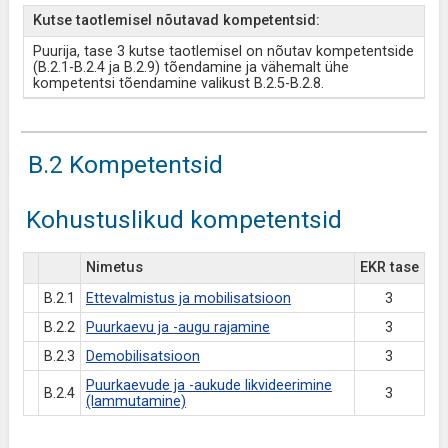
Kutse taotlemisel nõutavad kompetentsid:
Puurija, tase 3 kutse taotlemisel on nõutav kompetentside
(B.2.1-B.2.4 ja B.2.9) tõendamine ja vähemalt ühe
kompetentsi tõendamine valikust B.2.5-B.2.8.
B.2 Kompetentsid
Kohustuslikud kompetentsid
Nimetus
EKR tase
B.2.1
Ettevalmistus ja mobilisatsioon
3
B.2.2
Puurkaevu ja -augu rajamine
3
B.2.3
Demobilisatsioon
3
Puurkaevude ja -aukude likvideerimine
B.2.4
3
(lammutamine)