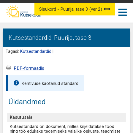
Sisukord - Puurija, tase 3 (ver 2)
Kutsestandardid: Puurija, tase 3
Tagasi:
Kutsestandardid
|
PDF-formaadis
Kehtivuse kaotanud standard
Üldandmed
Kasutusala:
Kutsestandard on dokument, milles kirjeldatakse tööd
ning töö edukaks tegemiseks vajalike oskuste, teadmiste