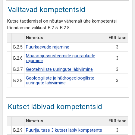
Valitavad kompetentsid
Kutse taotlemisel on nõutav vähemalt ühe kompetentsi
tõendamine valikust B.2.5-B.2.8.
Nimetus
EKR tase
B.2.5
Puurkaevude rajamine
3
Maasoojussüsteemide puuraukude
B.2.6
3
rajamine
B.2.7
Geotehniliste uuringute läbiviimine
3
Geoloogiliste ja hüdrogeoloogiliste
B.2.8
3
uuringute läbiviimine
Kutset läbivad kompetentsid
Nimetus
EKR tase
B.2.9
Puurija, tase 3 kutset läbiv kompetents
3