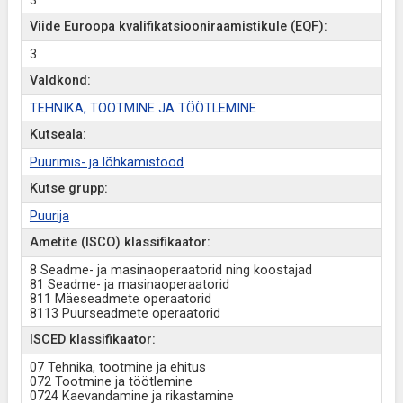
3
Viide Euroopa kvalifikatsiooniraamistikule (EQF):
3
Valdkond:
TEHNIKA, TOOTMINE JA TÖÖTLEMINE
Kutseala:
Puurimis- ja lõhkamistööd
Kutse grupp:
Puurija
Ametite (ISCO) klassifikaator:
8 Seadme- ja masinaoperaatorid ning koostajad
81 Seadme- ja masinaoperaatorid
811 Mäeseadmete operaatorid
8113 Puurseadmete operaatorid
ISCED klassifikaator:
07 Tehnika, tootmine ja ehitus
072 Tootmine ja töötlemine
0724 Kaevandamine ja rikastamine