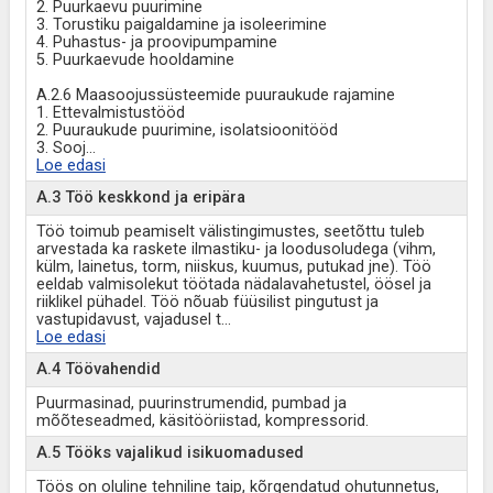
2. Puurkaevu puurimine
3. Torustiku paigaldamine ja isoleerimine
4. Puhastus- ja proovipumpamine
5. Puurkaevude hooldamine
A.2.6 Maasoojussüsteemide puuraukude rajamine
1. Ettevalmistustööd
2. Puuraukude puurimine, isolatsioonitööd
3. Sooj
...
Loe edasi
A.3 Töö keskkond ja eripära
Töö toimub peamiselt välistingimustes, seetõttu tuleb
arvestada ka raskete ilmastiku- ja loodusoludega (vihm,
külm, lainetus, torm, niiskus, kuumus, putukad jne). Töö
eeldab valmisolekut töötada nädalavahetustel, öösel ja
riiklikel pühadel. Töö nõuab füüsilist pingutust ja
vastupidavust, vajadusel t
...
Loe edasi
A.4 Töövahendid
Puurmasinad, puurinstrumendid, pumbad ja
mõõteseadmed, käsitööriistad, kompressorid.
A.5 Tööks vajalikud isikuomadused
Töös on oluline tehniline taip, kõrgendatud ohutunnetus,