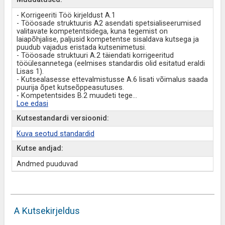
- Korrigeeriti Töö kirjeldust A.1
- Tööosade struktuuris A2 asendati spetsialiseerumised
valitavate kompetentsidega, kuna tegemist on
laiapõhjalise, paljusid kompetentse sisaldava kutsega ja
puudub vajadus eristada kutsenimetusi.
- Tööosade struktuuri A.2 täiendati korrigeeritud
tööülesannetega (eelmises standardis olid esitatud eraldi
Lisas 1).
- Kutsealasesse ettevalmistusse A.6 lisati võimalus saada
puurija õpet kutseõppeasutuses.
- Kompetentsides B.2 muudeti tege
...
Loe edasi
Kutsestandardi versioonid:
Kuva seotud standardid
Kutse andjad:
Andmed puuduvad
A Kutsekirjeldus