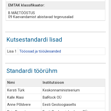
EMTAK klassifikaator:
B MÄETÖÖSTUS
09 Kaevandamist abistavad tegevusalad
Kutsestandardi lisad
Lisa 1
Tööosad ja tööülesanded
Standardi töörühm
Nimi
Institutsioon
Kersti Türk
Keskonnaministeerium
Kalle Alasi
BalRock OÜ
Anne Põldvere
Eesti Geoloogiaselts