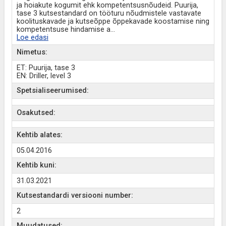
ja hoiakute kogumit ehk kompetentsusnõudeid. Puurija,
tase 3 kutsestandard on tööturu nõudmistele vastavate
koolituskavade ja kutseõppe õppekavade koostamise ning
kompetentsuse hindamise a
...
Loe edasi
Nimetus:
ET: Puurija, tase 3
EN: Driller, level 3
Spetsialiseerumised:
Osakutsed:
Kehtib alates:
05.04.2016
Kehtib kuni:
31.03.2021
Kutsestandardi versiooni number:
2
Muudatused: