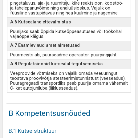
pingetaluvus, aja- ja ruumitaju, kiire reaktsioon, koostöö-
ja tähelepanuvõime ning analüüsioskus. Vajalik on
füüsiline vastupidavus ning hea kuulmine ja nägemine.
A.6 Kutsealane ettevalmistus
Puurijaks saab õppida kutseõppeasutuses või töökohal
väljaõppe käigus.
A.7 Enamlevinud ametinimetused
Puurmeistri abi, puurseadme operaator, puurpingijuht.
A.8 Regulatsioonid kutsealal tegutsemiseks
Veeproovide võtmiseks on vajalik omada veeuuringut
teostava proovivõtja atesteerimistunnistust (veeseadus).
Puuragregaadi transpordiks peab puurija omama vähemalt
C- kat autojuhiluba (liiklusseadus).
B Kompetentsusnõuded
B.1 Kutse struktuur