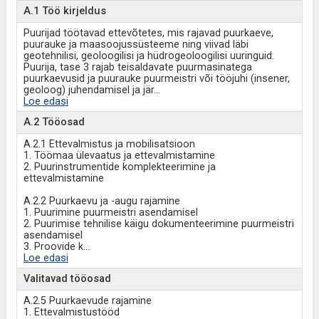
A.1 Töö kirjeldus
Puurijad töötavad ettevõtetes, mis rajavad puurkaeve,
puurauke ja maasoojussüsteeme ning viivad läbi
geotehnilisi, geoloogilisi ja hüdrogeoloogilisi uuringuid.
Puurija, tase 3 rajab teisaldavate puurmasinatega
puurkaevusid ja puurauke puurmeistri või tööjuhi (insener,
geoloog) juhendamisel ja jär
...
Loe edasi
A.2 Tööosad
A.2.1 Ettevalmistus ja mobilisatsioon
1. Töömaa ülevaatus ja ettevalmistamine
2. Puurinstrumentide komplekteerimine ja
ettevalmistamine
A.2.2 Puurkaevu ja -augu rajamine
1. Puurimine puurmeistri asendamisel
2. Puurimise tehnilise käigu dokumenteerimine puurmeistri
asendamisel
3. Proovide k
...
Loe edasi
Valitavad tööosad
A.2.5 Puurkaevude rajamine
1. Ettevalmistustööd