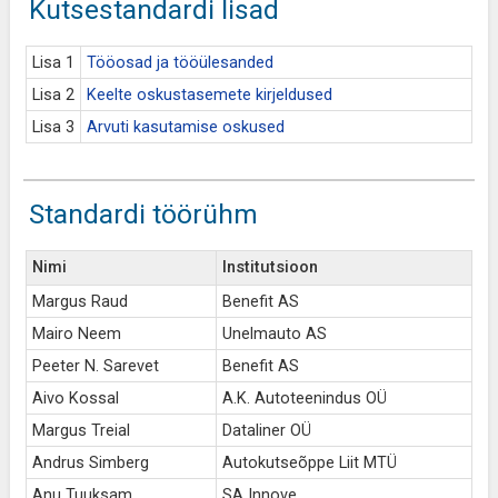
Kutsestandardi lisad
Lisa 1
Tööosad ja tööülesanded
Lisa 2
Keelte oskustasemete kirjeldused
Lisa 3
Arvuti kasutamise oskused
Standardi töörühm
Nimi
Institutsioon
Margus Raud
Benefit AS
Mairo Neem
Unelmauto AS
Peeter N. Sarevet
Benefit AS
Aivo Kossal
A.K. Autoteenindus OÜ
Margus Treial
Dataliner OÜ
Andrus Simberg
Autokutseõppe Liit MTÜ
Anu Tuuksam
SA Innove