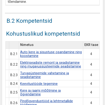
tõendamine.
B.2 Kompetentsid
Kohustuslikud kompetentsid
Nimetus
EKR tase
Auto kere ja sisustuse osandamine ning
B.2.1
4
koostamine
Elektriseadiste remont ja seadistamine
B.2.2
4
ning mugavussüsteemide seadistamine
Turvasüsteemide vahetamine ja
B.2.3
4
seadistamine
B.2.4
Keevitustööde tegemine
4
Kere ja raami mõõtmine ja
B.2.5
4
õgvendamine
Pindõgvendustööd ja lehtmetallide
B.2.6
4
töötlemine