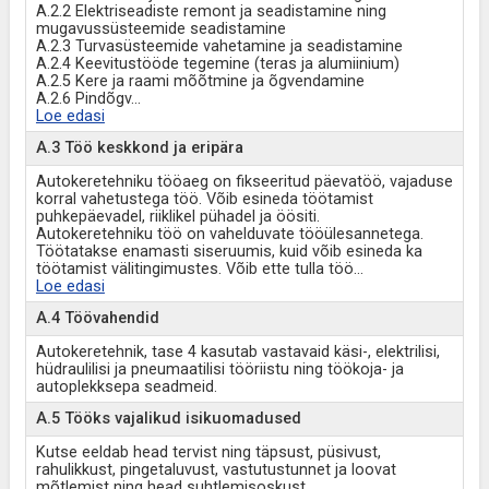
A.2.2 Elektriseadiste remont ja seadistamine ning
mugavussüsteemide seadistamine
A.2.3 Turvasüsteemide vahetamine ja seadistamine
A.2.4 Keevitustööde tegemine (teras ja alumiinium)
A.2.5 Kere ja raami mõõtmine ja õgvendamine
A.2.6 Pindõgv
...
Loe edasi
A.3 Töö keskkond ja eripära
Autokeretehniku tööaeg on fikseeritud päevatöö, vajaduse
korral vahetustega töö. Võib esineda töötamist
puhkepäevadel, riiklikel pühadel ja öösiti.
Autokeretehniku töö on vahelduvate tööülesannetega.
Töötatakse enamasti siseruumis, kuid võib esineda ka
töötamist välitingimustes. Võib ette tulla töö
...
Loe edasi
A.4 Töövahendid
Autokeretehnik, tase 4 kasutab vastavaid käsi-, elektrilisi,
hüdraulilisi ja pneumaatilisi tööriistu ning töökoja- ja
autoplekksepa seadmeid.
A.5 Tööks vajalikud isikuomadused
Kutse eeldab head tervist ning täpsust, püsivust,
rahulikkust, pingetaluvust, vastutustunnet ja loovat
mõtlemist ning head suhtlemisoskust.