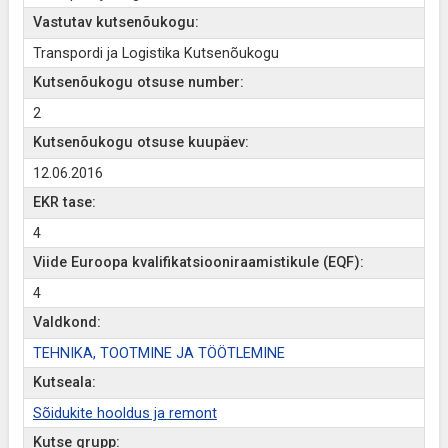
Vastutav kutsenõukogu:
Transpordi ja Logistika Kutsenõukogu
Kutsenõukogu otsuse number:
2
Kutsenõukogu otsuse kuupäev:
12.06.2016
EKR tase:
4
Viide Euroopa kvalifikatsiooniraamistikule (EQF):
4
Valdkond:
TEHNIKA, TOOTMINE JA TÖÖTLEMINE
Kutseala:
Sõidukite hooldus ja remont
Kutse grupp: