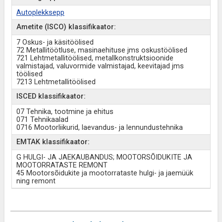
Autoplekksepp
Ametite (ISCO) klassifikaator:
7 Oskus- ja käsitöölised
72 Metallitöötluse, masinaehituse jms oskustöölised
721 Lehtmetallitöölised, metallkonstruktsioonide
valmistajad, valuvormide valmistajad, keevitajad jms
töölised
7213 Lehtmetallitöölised
ISCED klassifikaator:
07 Tehnika, tootmine ja ehitus
071 Tehnikaalad
0716 Mootorliikurid, laevandus- ja lennundustehnika
EMTAK klassifikaator:
G HULGI- JA JAEKAUBANDUS; MOOTORSÕIDUKITE JA
MOOTORRATASTE REMONT
45 Mootorsõidukite ja mootorrataste hulgi- ja jaemüük
ning remont