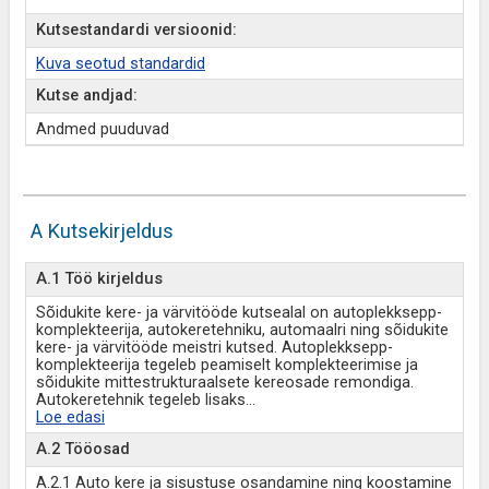
Kutsestandardi versioonid:
Kuva seotud standardid
Kutse andjad:
Andmed puuduvad
A Kutsekirjeldus
A.1 Töö kirjeldus
Sõidukite kere- ja värvitööde kutsealal on autoplekksepp-
komplekteerija, autokeretehniku, automaalri ning sõidukite
kere- ja värvitööde meistri kutsed. Autoplekksepp-
komplekteerija tegeleb peamiselt komplekteerimise ja
sõidukite mittestrukturaalsete kereosade remondiga.
Autokeretehnik tegeleb lisaks
...
Loe edasi
A.2 Tööosad
A.2.1 Auto kere ja sisustuse osandamine ning koostamine