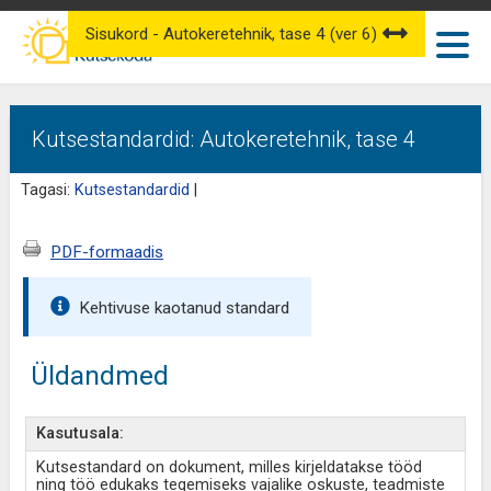
Sisukord - Autokeretehnik, tase 4 (ver 6)
Kutsestandardid: Autokeretehnik, tase 4
Tagasi:
Kutsestandardid
|
PDF-formaadis
Kehtivuse kaotanud standard
Üldandmed
Kasutusala:
Kutsestandard on dokument, milles kirjeldatakse tööd
ning töö edukaks tegemiseks vajalike oskuste, teadmiste