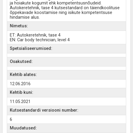
ja hoiakute kogumit ehk kompetentsusnõudeid.
Autokeretehnik, tase 4 kutsestandard on täiendkoolituse
õppekavade koostamise ning isikute kompetentsuse
hindamise alus.
Nimetus:
ET: Autokeretehnik, tase 4
EN: Car body technician, level 4
Spetsialiseerumised:
Osakutsed:
Kehtib alates:
12.06.2016
Kehtib kuni:
11.05.2021
Kutsestandardi versiooni number:
6
Muudatused: