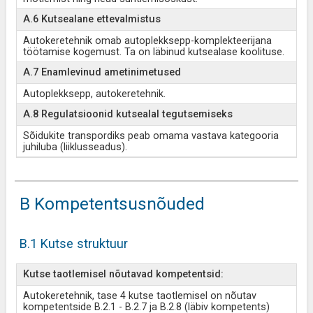
A.6 Kutsealane ettevalmistus
Autokeretehnik omab autoplekksepp-komplekteerijana
töötamise kogemust. Ta on läbinud kutsealase koolituse.
A.7 Enamlevinud ametinimetused
Autoplekksepp, autokeretehnik.
A.8 Regulatsioonid kutsealal tegutsemiseks
Sõidukite transpordiks peab omama vastava kategooria
juhiluba (liiklusseadus).
B Kompetentsusnõuded
B.1 Kutse struktuur
Kutse taotlemisel nõutavad kompetentsid:
Autokeretehnik, tase 4 kutse taotlemisel on nõutav
kompetentside B.2.1 - B.2.7 ja B.2.8 (läbiv kompetents)