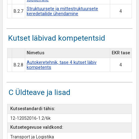
Struktuursete ja mittestruktuursete
B.2.7
4
keredetailide ühendamine
Kutset läbivad kompetentsid
Nimetus
EKR tase
Autokeretehnik, tase 4 kutset läbiv
B.2.8
4
kompetents
C Üldteave ja lisad
Kutsestandardi tähis:
12-12052016-1.2/6k
Kutsetegevuse valdkond:
Transport ja Logistika